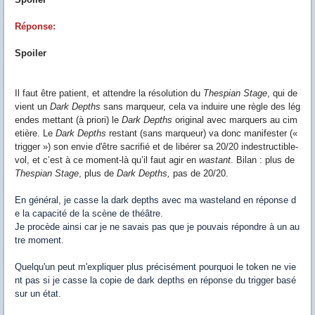
Réponse:
Spoiler
Il faut être patient, et attendre la résolution du
Thespian Stage
, qui de
vient un
Dark Depths
sans marqueur, cela va induire une règle des lég
endes mettant (à priori) le
Dark Depths
original avec marquers au cim
etière. Le
Dark Depths
restant (sans marqueur) va donc manifester («
trigger ») son envie d'être sacrifié et de libérer sa 20/20 indestructible-
vol, et c’est à ce moment-là qu’il faut agir en
wastant
. Bilan : plus de
Thespian Stage
, plus de
Dark Depths,
pas de 20/20.
En général, je casse la dark depths avec ma wasteland en réponse d
e la capacité de la scène de théâtre.
Je procède ainsi car je ne savais pas que je pouvais répondre à un au
tre moment.
Quelqu'un peut m'expliquer plus précisément pourquoi le token ne vie
nt pas si je casse la copie de dark depths en réponse du trigger basé
sur un état.