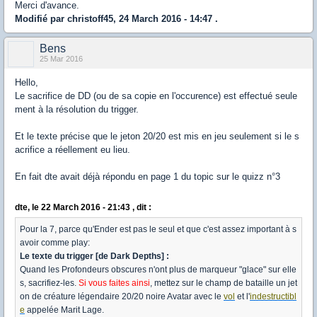
Merci d'avance.
Modifié par christoff45, 24 March 2016 - 14:47 .
Bens
25 Mar 2016
Hello,
Le sacrifice de DD (ou de sa copie en l'occurence) est effectué seule
ment à la résolution du trigger.
Et le texte précise que le jeton 20/20 est mis en jeu seulement si le s
acrifice a réellement eu lieu.
En fait dte avait déjà répondu en page 1 du topic sur le quizz n°3
dte, le 22 March 2016 - 21:43 , dit :
Pour la 7, parce qu'Ender est pas le seul et que c'est assez important à s
avoir comme play:
Le texte du trigger [de Dark Depths] :
Quand les Profondeurs obscures n'ont plus de marqueur "glace" sur elle
s, sacrifiez-les.
Si vous faites ainsi
, mettez sur le champ de bataille un jet
on de créature légendaire 20/20 noire Avatar avec le
vol
et l'
indestructibl
e
appelée Marit Lage.