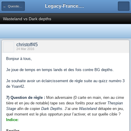
Legacy-France.org - Forum
← Questions de règles
Wasteland vs Dark depths
christoff45
24 Mar 2016
Bonjour à tous,
Je joue de temps en temps lands et des fois contre BG depths.
Je souhaite avoir un éclaircissement de règle suite au quizz numéro 3
de Yoan42.
7) Question de règle :
Mon adversaire (0 carte en main, rien au cime
tière et en jeu de notable) tape ses deux forêts pour activer
Thespian
Stage
afin de copier
Dark Depths
. J’ai une
Wasteland
détapée en jeu,
quel moment est le plus opportun pour l’activer, et sur quelle cible ?
Indice:
Spoiler