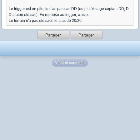
Le trigger est en pile, tu n'as pas sac DD (ou plutôt stage copiant DD, D
D a bien été sac). En réponse au trigger, waste.
Le terrain n'a pas été sacrifié, pas de 20/20.
Partager
Partager
Version complète