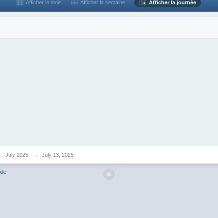
Afficher le mois
Afficher la semaine
Afficher la journée
→
July 2025
→
July 13, 2025
ide