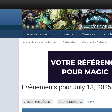
Legacy-France.com
Forums
Membres
Artic
Legacy-France.org - Forum
→
Calendrier
→
Community Calendar
Évènements pour July 13, 2025
← JOUR PRÉCÉDENT
JOUR SUIVANT →
Aller à...