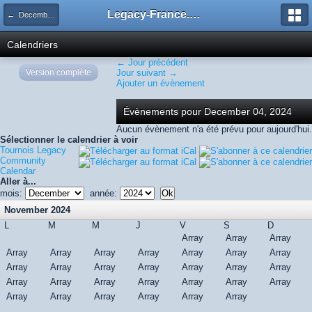
Legacy-France.org - Forum
← December 2024
Calendriers
← Jour précédent
Version complète
Jour suivant →
Ajouter un évènement
Évènements pour December 04, 2024
Aucun évènement n'a été prévu pour aujourd'hui.
Sélectionner le calendrier à voir
Tournois Legacy
Community
Calendar
Aller à...
mois:
année:
November 2024
L
M
M
J
V
S
D
Array
Array
Array
Array
Array
Array
Array
Array
Array
Array
Array
Array
Array
Array
Array
Array
Array
Array
Array
Array
Array
Array
Array
Array
Array
Array
Array
Array
Array
Array