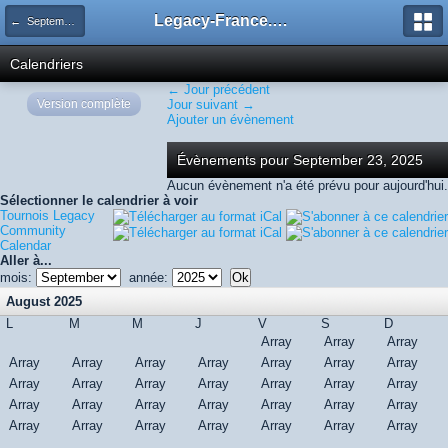
Legacy-France.org - Forum
← September 2025
Calendriers
← Jour précédent
Version complète
Jour suivant →
Ajouter un évènement
Évènements pour September 23, 2025
Aucun évènement n'a été prévu pour aujourd'hui.
Sélectionner le calendrier à voir
Tournois Legacy
Community
Calendar
Aller à...
mois:
année:
August 2025
L
M
M
J
V
S
D
Array
Array
Array
Array
Array
Array
Array
Array
Array
Array
Array
Array
Array
Array
Array
Array
Array
Array
Array
Array
Array
Array
Array
Array
Array
Array
Array
Array
Array
Array
Array