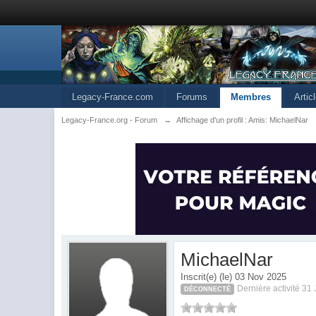
Legacy-France.com
Forums
Membres
Artic
Legacy-France.org - Forum
→
Affichage d'un profil : Amis: MichaelNar
MichaelNar
Inscrit(e) (le) 03 Nov 2025
Dernière activité 31
DÉCONNECTÉ