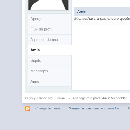
Amis
MichaelNar n'a pas encore ajouté
Aperçu
Flux du profil
À propos de moi
Amis
Sujets
Messages
Aime
Legacy-France.org - Forum
→
Affichage d'un profil : Amis: MichaelNar
Changer le thème
Marquer la communauté comme lue
A