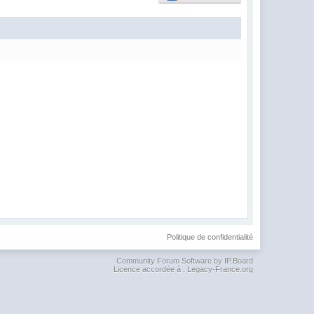
Politique de confidentialité
Community Forum Software by IP.Board
Licence accordée à : Legacy-France.org