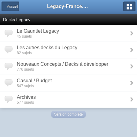
Legacy-France.org - Forum
← Accueil
Decks Legacy
Le Gauntlet Legacy
45 sujets
Les autres decks du Legacy
82 sujets
Nouveaux Concepts / Decks à développer
776 sujets
Casual / Budget
547 sujets
Archives
577 sujets
Version complète