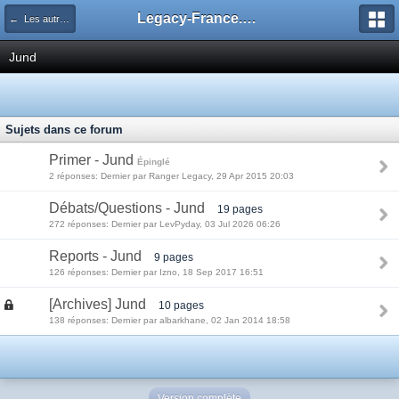
Legacy-France.org - Forum
← Les autres decks du Legacy
Jund
Sujets dans ce forum
Primer - Jund
Épinglé
2 réponses: Dernier par Ranger Legacy, 29 Apr 2015 20:03
Débats/Questions - Jund
19 pages
272 réponses: Dernier par LevPyday, 03 Jul 2026 06:26
Reports - Jund
9 pages
126 réponses: Dernier par Izno, 18 Sep 2017 16:51
[Archives] Jund
10 pages
138 réponses: Dernier par albarkhane, 02 Jan 2014 18:58
Version complète