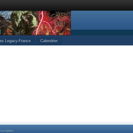
les Legacy-France
Calendrier
nscription