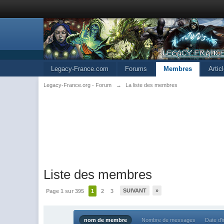
Legacy-France.com
Forums
Membres
Artic
Legacy-France.org - Forum
→
La liste des membres
Liste des membres
SUIVANT
»
Page 1 sur 395
1
2
3
nom de membre
Nombre de messages
Date d'i