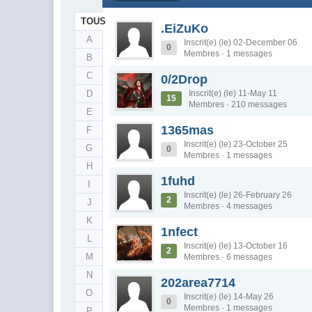
TOUS
.EiZuKo
A
Inscrit(e) (le) 02-December 06
0
Membres · 1 messages
B
C
0/2Drop
D
Inscrit(e) (le) 11-May 11
15
Membres · 210 messages
E
1365mas
F
Inscrit(e) (le) 23-October 25
G
0
Membres · 1 messages
H
1fuhd
I
Inscrit(e) (le) 26-February 26
2
J
Membres · 4 messages
K
1nfect
L
Inscrit(e) (le) 13-October 16
2
M
Membres · 6 messages
N
202area7714
O
Inscrit(e) (le) 14-May 26
0
Membres · 1 messages
P