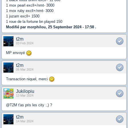
1 mox pearl excll+/nmt- 3000
1 mox ruby excll+/nmt- 3000
1 juzam excll+ 1500
1 roue de la fortune bn played 150
Modifié par morphilou, 25 September 2024 - 17:58 .
t2m
03 Feb 2024
MP envoyé
t2m
06 Mar 2024
Transaction niquel, merci
Jukilopiu
13 Mar 2024
@T2M t'as pris les city :,) ?
t2m
14 Mar 2024