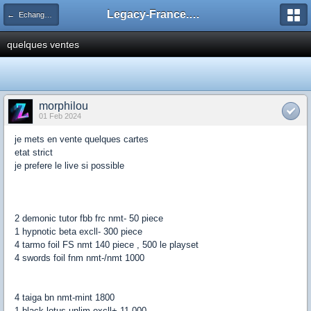
Legacy-France.org - Forum
← Echanges / Ventes / Achats
quelques ventes
morphilou
01 Feb 2024
je mets en vente quelques cartes
etat strict
je prefere le live si possible
2 demonic tutor fbb frc nmt- 50 piece
1 hypnotic beta excll- 300 piece
4 tarmo foil FS nmt 140 piece , 500 le playset
4 swords foil fnm nmt-/nmt 1000
4 taiga bn nmt-mint 1800
1 black lotus unlim excll+ 11 000