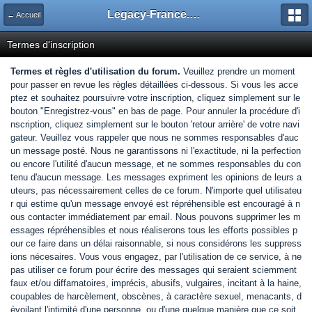
Legacy-France.org - Forum
← Accueil
Termes d'inscription
Termes et règles d'utilisation du forum.
Veuillez prendre un moment
pour passer en revue les règles détaillées ci-dessous. Si vous les acce
ptez et souhaitez poursuivre votre inscription, cliquez simplement sur le
bouton "Enregistrez-vous" en bas de page. Pour annuler la procédure d'i
nscription, cliquez simplement sur le bouton 'retour arrière' de votre navi
gateur. Veuillez vous rappeler que nous ne sommes responsables d'auc
un message posté. Nous ne garantissons ni l'exactitude, ni la perfection
ou encore l'utilité d'aucun message, et ne sommes responsables du con
tenu d'aucun message. Les messages expriment les opinions de leurs a
uteurs, pas nécessairement celles de ce forum. N'importe quel utilisateu
r qui estime qu'un message envoyé est répréhensible est encouragé à n
ous contacter immédiatement par email. Nous pouvons supprimer les m
essages répréhensibles et nous réaliserons tous les efforts possibles p
our ce faire dans un délai raisonnable, si nous considérons les suppress
ions nécesaires. Vous vous engagez, par l'utilisation de ce service, à ne
pas utiliser ce forum pour écrire des messages qui seraient sciemment
faux et/ou diffamatoires, imprécis, abusifs, vulgaires, incitant à la haine,
coupables de harcèlement, obscènes, à caractère sexuel, menacants, d
évoilant l'intimité d'une personne, ou d'une quelque manière que ce soit