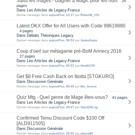
Salut les mages - Gagner à Magic pour les nuls
26
pages
Dans Les Articles de Legacy-France
Dernier message dans
aujourd'hui, 10:27
par
RobertM_252
Latest OKX Offer for All Users with Code 99619880
4 pages
Dans Débats Théoriques Legacy
Dernier message dans
aujourd'hui, 09:53
par
JamesSaize
Coup d'oeil sur métagame pré-BoM Annecy 2016
27 pages
Dans Les Articles de Legacy-France
Dernier message dans
aujourd'hui, 09:52
par
Health226
Get $8 Free Cash Back on Ibotta [STGKURO]
Dans Discussion Générale
Dernier message dans
aujourd'hui, 09:49
par
Bio_Source
Quiz Mtg - Quel genre de Mage êtes-vous?
41 pages
Dans Les Articles de Legacy-France
Dernier message dans
aujourd'hui, 09:47
par
SlqoQSILog
Confirmed Temu Discount Code $100 Off
[ALD911505]
Dans Discussion Générale
Dernier message dans
aujourd'hui, 09:40
par
plazza99