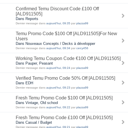
Confirmed Temu Discount Code £100 Off
[ALD911505]
Dans Reports
Dernier message dans
aujourd'hui, 09:35
par
plazza99
Temu Promo Code $100 Off [ALD911505]For New
Users
Dans Nouveaux Concepts / Decks à développer
Dernier message dans
aujourd'hui, 09:34
par
cercy456
Working Temu Coupon Code €100 Off [ALD911505]
Dans Pauper, Peasant
Dernier message dans
aujourd'hui, 09:24
par
plazza99
Verified Temu Promo Code 50% Off [ALD911505]
Dans EDH
Dernier message dans
aujourd'hui, 09:23
par
plazza99
Fresh Temu Promo Code $100 Off [ALD911505]
Dans Vintage, Old school
Dernier message dans
aujourd'hui, 09:22
par
plazza99
Fresh Temu Promo Code £100 Off [ALD911505]
Dans Casual / Budget
Dernier message dans
aujourd'hui, 09:21
par
plazza99