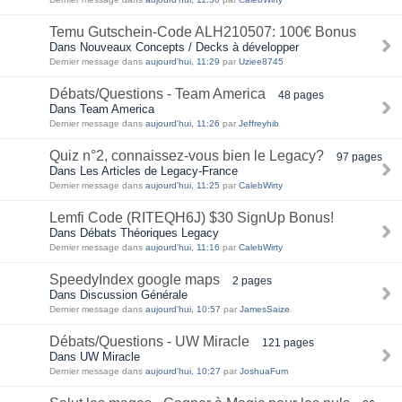
Temu Gutschein-Code ALH210507: 100€ Bonus
Dans Nouveaux Concepts / Decks à développer
Dernier message dans
aujourd'hui, 11:29
par
Uziee8745
Débats/Questions - Team America
48 pages
Dans Team America
Dernier message dans
aujourd'hui, 11:26
par
Jeffreyhib
Quiz n°2, connaissez-vous bien le Legacy?
97 pages
Dans Les Articles de Legacy-France
Dernier message dans
aujourd'hui, 11:25
par
CalebWirty
Lemfi Code (RITEQH6J) $30 SignUp Bonus!
Dans Débats Théoriques Legacy
Dernier message dans
aujourd'hui, 11:16
par
CalebWirty
SpeedyIndex google maps
2 pages
Dans Discussion Générale
Dernier message dans
aujourd'hui, 10:57
par
JamesSaize
Débats/Questions - UW Miracle
121 pages
Dans UW Miracle
Dernier message dans
aujourd'hui, 10:27
par
JoshuaFum