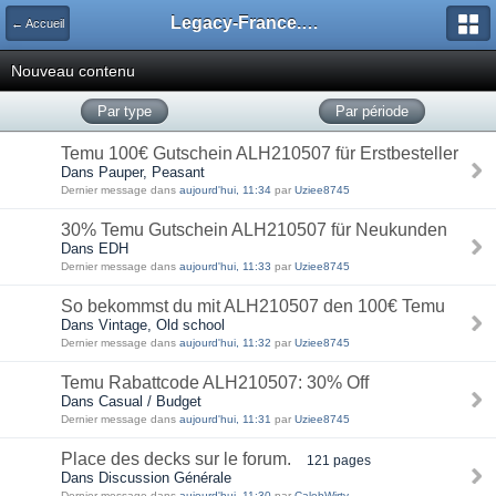
Legacy-France.org - Forum
← Accueil
Nouveau contenu
Par type
Par période
Temu 100€ Gutschein ALH210507 für Erstbesteller
Dans Pauper, Peasant
Dernier message dans
aujourd'hui, 11:34
par
Uziee8745
30% Temu Gutschein ALH210507 für Neukunden
Dans EDH
Dernier message dans
aujourd'hui, 11:33
par
Uziee8745
So bekommst du mit ALH210507 den 100€ Temu
Dans Vintage, Old school
Dernier message dans
aujourd'hui, 11:32
par
Uziee8745
Temu Rabattcode ALH210507: 30% Off
Dans Casual / Budget
Dernier message dans
aujourd'hui, 11:31
par
Uziee8745
Place des decks sur le forum.
121 pages
Dans Discussion Générale
Dernier message dans
aujourd'hui, 11:30
par
CalebWirty