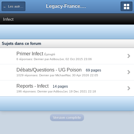
Legacy-France.org - Forum
← Les autres decks du Legacy
Infect
Sujets dans ce forum
Primer Infect
Épinglé
6 réponses: Dernier par Adibou1er, 02 Oct 2015 23:06
Débats/Questions - UG Poison
69 pages
1029 réponses: Dernier par MichaelNar, 30 Apr 2026 22:05
Reports - Infect
14 pages
196 réponses: Dernier par Adibou1er, 19 Dec 2021 22:18
Version complète