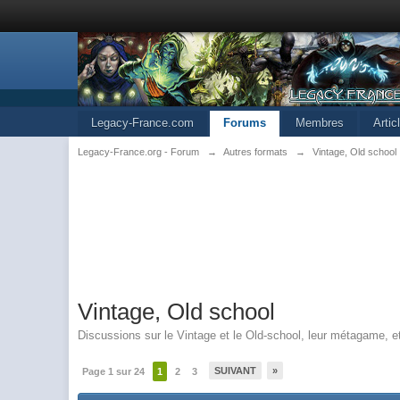
Legacy-France.com
Forums
Membres
Arti
Legacy-France.org - Forum
→
Autres formats
→
Vintage, Old school
Vintage, Old school
Discussions sur le Vintage et le Old-school, leur métagame, e
SUIVANT
»
Page 1 sur 24
1
2
3