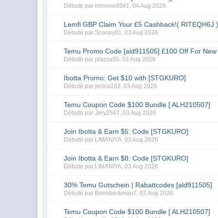
Débuté par
minions4561
,
04 Aug 2026
Lemfi GBP Claim Your £5 Cashback!( RITEQH6J 
Débuté par
Scoopy01
,
03 Aug 2026
Temu Promo Code [ald911505] £100 Off For New
Débuté par
plazza55
,
03 Aug 2026
Ibotta Promo: Get $10 with [STGKURO]
Débuté par
jecica102
,
03 Aug 2026
Temu Coupon Code $100 Bundle [ ALH210507]
Débuté par
Jery2547
,
03 Aug 2026
Join Ibotta & Earn $5: Code [STGKURO]
Débuté par
LIMANIYA
,
03 Aug 2026
Join Ibotta & Earn $8: Code [STGKURO]
Débuté par
LIMANIYA
,
03 Aug 2026
30% Temu Gutschein | Rabattcodes [ald911505]
Débuté par
Beenbeckman7
,
02 Aug 2026
Temu Coupon Code $100 Bundle [ ALH210507]