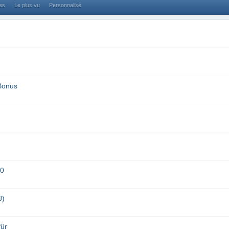
ses
Le plus vu
Personnalisé
Bonus
20
J)
für