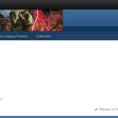
cles Legacy-France
Calendrier
tc.
Marquer ce f