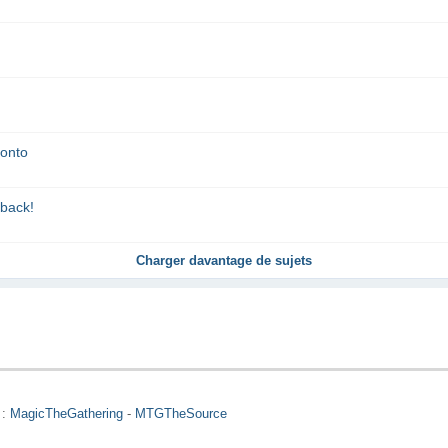
conto
back!
Charger davantage de sujets
 :
MagicTheGathering
-
MTGTheSource