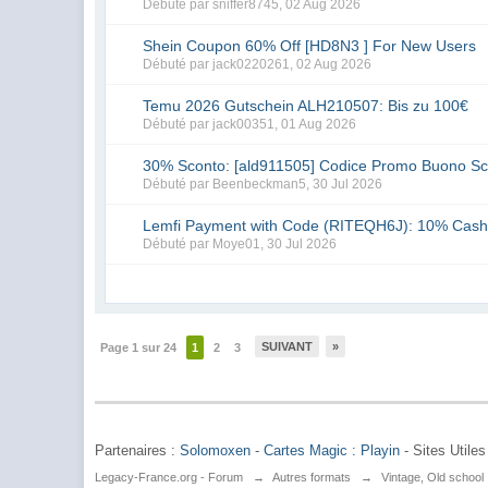
Débuté par
sniffer8745
,
02 Aug 2026
Shein Coupon 60% Off [HD8N3 ] For New Users
Débuté par
jack0220261
,
02 Aug 2026
Temu 2026 Gutschein ALH210507: Bis zu 100€
Débuté par
jack00351
,
01 Aug 2026
30% Sconto: [ald911505] Codice Promo Buono S
Débuté par
Beenbeckman5
,
30 Jul 2026
Lemfi Payment with Code (RITEQH6J): 10% Cash
Débuté par
Moye01
,
30 Jul 2026
SUIVANT
»
Page 1 sur 24
1
2
3
Partenaires :
Solomoxen
-
Cartes Magic : Playin
- Sites Utiles
Legacy-France.org - Forum
→
Autres formats
→
Vintage, Old school