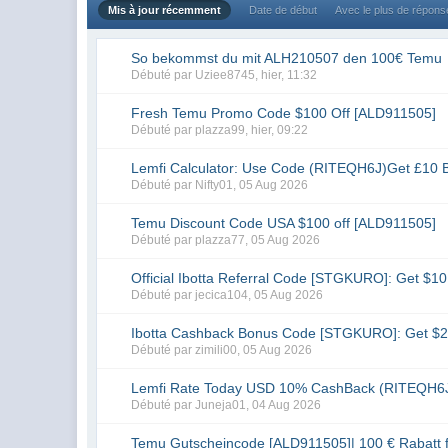
Mis à jour récemment
Date de début
Avec le plus de répon
So bekommst du mit ALH210507 den 100€ Temu
Débuté par
Uziee8745
,
hier, 11:32
Fresh Temu Promo Code $100 Off [ALD911505]
Débuté par
plazza99
,
hier, 09:22
Lemfi Calculator: Use Code (RITEQH6J)Get £10 
Débuté par
Nifty01
,
05 Aug 2026
Temu Discount Code USA $100 off [ALD911505]
Débuté par
plazza77
,
05 Aug 2026
Official Ibotta Referral Code [STGKURO]: Get $10
Débuté par
jecica104
,
05 Aug 2026
Ibotta Cashback Bonus Code [STGKURO]: Get $
Débuté par
zimili00
,
05 Aug 2026
Lemfi Rate Today USD 10% CashBack (RITEQH6
Débuté par
Juneja01
,
04 Aug 2026
Temu Gutscheincode [ALD911505]| 100 € Rabatt 