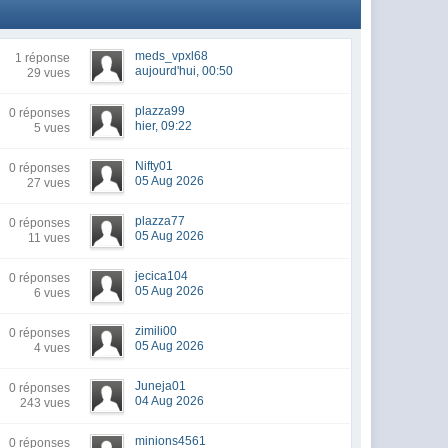
meds_vpxl68
1 réponse
aujourd'hui, 00:50
29 vues
plazza99
0 réponses
hier, 09:22
5 vues
Nifty01
0 réponses
05 Aug 2026
27 vues
plazza77
0 réponses
05 Aug 2026
11 vues
jecica104
0 réponses
05 Aug 2026
6 vues
zimili00
0 réponses
05 Aug 2026
4 vues
Juneja01
0 réponses
04 Aug 2026
243 vues
minions4561
0 réponses