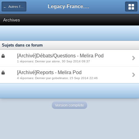
Legacy-France.org - Forum
← Autres formats
Archives
Sujets dans ce forum
[Archivé]Débats/Questions - Melira Pod
1 réponses: Dernier par alone, 30 Sep 2014 09:37
[Archivé]Reports - Melira Pod
4 réponses: Dernier par gobelinator, 15 Sep 2014 22:46
Version complète