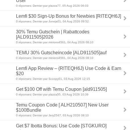
User
0 réponses: Dernier par plazza77, 05 Aug 2026 06:03
Lemfi $30 Sign-Up Bonus for Newbies [RITEQH6J]
0 réponses: Dernier par Juneja01, 04 Aug 2026 09:52
30% Temu Gutschein | Rabattcodes
[ALD911505]2026
0 réponses: Dernier par minions4561, 04 Aug 2026 08:10
TEMU 30% Gutscheincode [ALD911505]auf
0 réponses: Dernier par minions4561, 04 Aug 2026 08:10
Lemfi App Review – (RITEQH6J) Use Code & Earn
$20
0 réponses: Dernier par Scoopy01, 03 Aug 2026 12:15
Get $100 Off with Temu Coupon [ald911505]
0 réponses: Dernier par plazza55, 03 Aug 2026 10:39
Temu Coupon Code [ ALH210507] New User
$100Bundle
0 réponses: Dernier par Jery2547, 03 Aug 2026 08:10
Get $7 Ibotta Bonus: Use Code [STGKURO]