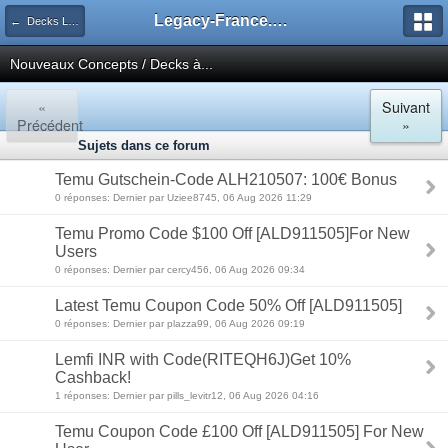
Legacy-France.org - Forum
← Decks Legacy
Nouveaux Concepts / Decks à...
«
Suivant
Précédent
»
Sujets dans ce forum
Temu Gutschein-Code ALH210507: 100€ Bonus
0 réponses: Dernier par Uziee8745, 06 Aug 2026 11:29
Temu Promo Code $100 Off [ALD911505]For New
Users
0 réponses: Dernier par cercy456, 06 Aug 2026 09:34
Latest Temu Coupon Code 50% Off [ALD911505]
0 réponses: Dernier par plazza99, 06 Aug 2026 09:19
Lemfi INR with Code(RITEQH6J)Get 10%
Cashback!
1 réponses: Dernier par pills_levitr12, 06 Aug 2026 04:16
Temu Coupon Code £100 Off [ALD911505] For New