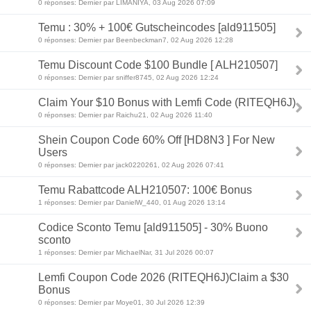
0 réponses: Dernier par LIMANIYA, 03 Aug 2026 07:09
Temu : 30% + 100€ Gutscheincodes [ald911505]
0 réponses: Dernier par Beenbeckman7, 02 Aug 2026 12:28
Temu Discount Code $100 Bundle [ ALH210507]
0 réponses: Dernier par sniffer8745, 02 Aug 2026 12:24
Claim Your $10 Bonus with Lemfi Code (RITEQH6J)
0 réponses: Dernier par Raichu21, 02 Aug 2026 11:40
Shein Coupon Code 60% Off [HD8N3 ] For New
Users
0 réponses: Dernier par jack0220261, 02 Aug 2026 07:41
Temu Rabattcode ALH210507: 100€ Bonus
1 réponses: Dernier par DanielW_440, 01 Aug 2026 13:14
Codice Sconto Temu [ald911505] - 30% Buono
sconto
1 réponses: Dernier par MichaelNar, 31 Jul 2026 00:07
Lemfi Coupon Code 2026 (RITEQH6J)Claim a $30
Bonus
0 réponses: Dernier par Moye01, 30 Jul 2026 12:39