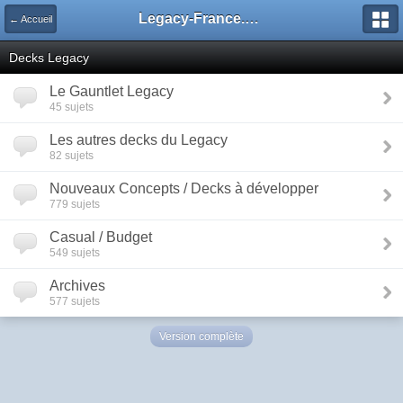
Legacy-France.org - Forum
← Accueil
Decks Legacy
Le Gauntlet Legacy
45 sujets
Les autres decks du Legacy
82 sujets
Nouveaux Concepts / Decks à développer
779 sujets
Casual / Budget
549 sujets
Archives
577 sujets
Version complète