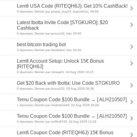
Lemfi USA Code (RITEQH6J): Get 10% CashBack!
3 réponses: Dernier par propra_buy23, aujourd'hui, 06:08
Latest Ibotta Invite Code [STGKURO]: $20
Cashback
0 réponses: Dernier par jecica104, hier, 05:00
best bitcoin trading bot
3 réponses: Dernier par Davidded, hier, 03:40
Lemfi Account Setup: Unlock 15€ Bonus
[RITEQH6J]
0 réponses: Dernier par Juneja01, 04 Aug 2026 10:15
Get $20 Back with Ibotta: Use Code STGKURO
0 réponses: Dernier par jecica102, 03 Aug 2026 08:38
Temu Coupon Code $100 Bundle → [ ALH210507]
1 réponses: Dernier par medsstore49, 02 Aug 2026 16:28
Temu Coupon Code $100 Bundle → [ ALH210507]
0 réponses: Dernier par sniffer8745, 02 Aug 2026 12:33
Lemfi Coupon Code (RITEQH6J) 15€ Bonus