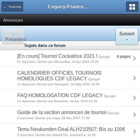
Legacy-France.org - Forum
← Tournois
Annonces
«
Suivant
Précédent
»
Sujets dans ce forum
[En cours] Tournoi Cockatrice 2021 !
6 pages
Épinglé
81 réponses: Dernier par MichaelNar, 16 Apr 2026 16:26
CALENDRIER OFFICIEL TOURNOIS
HOMOLOGUES CDF LEGACY
Épinglé
11 réponses: Dernier par YaretageK, 04 May 2025 16:39
FAQ HOMOLOGATION CDF LEGACY
Épinglé
14 réponses: Dernier par ReinaCito, 24 Apr 2025 20:58
Guide de la section annonces de tournoi
Épinglé
0 réponses: Dernier par Lejay, 29 Nov 2007 17:39
Temu Neukunden-Deal ALH210507: Bis zu 100€
0 réponses: Dernier par Uziee8745, aujourd'hui, 11:36