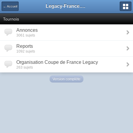
Legacy-France.org - Forum
← Accueil
Tournois
Annonces
3061 sujets
Reports
1092 sujets
Organisation Coupe de France Legacy
263 sujets
Version complète