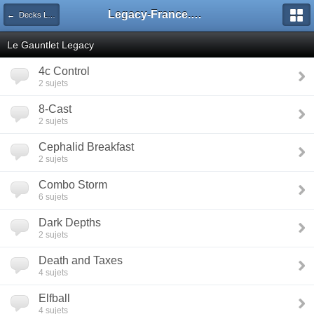
Legacy-France.org - Forum
← Decks Legacy
Le Gauntlet Legacy
4c Control
2 sujets
8-Cast
2 sujets
Cephalid Breakfast
2 sujets
Combo Storm
6 sujets
Dark Depths
2 sujets
Death and Taxes
4 sujets
Elfball
4 sujets