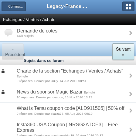
Legacy-France.org - Forum
← Communauté
Echanges / Ventes / Achats
Demande de cotes
440 sujets
«
Suivant
Précédent
»
Sujets dans ce forum
Charte de la section "Echanges / Ventes / Achats"
Épinglé
0 réponses: Dernier par OrGy, 14 Jun 2012 08:51
News du sponsor Magic Bazar
Épinglé
10 réponses: Dernier par despon, 10 Nov 2010 13:13
What is Temu coupon code [ALD911505] | 50% off
0 réponses: Dernier par plazza77, 05 Aug 2026 06:10
Insta360 USA Coupon [INRSG2ATOE3] – Free
Express
2 réponses: Dernier par matthew.white39, 02 Aug 2026 20:37