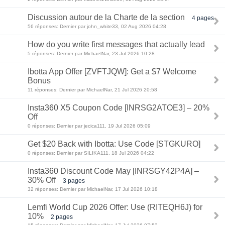
Discussion autour de la Charte de la section
4 pages
56 réponses: Dernier par john_white33, 02 Aug 2026 04:28
How do you write first messages that actually lead
5 réponses: Dernier par MichaelNar, 23 Jul 2026 10:28
Ibotta App Offer [ZVFTJQW]: Get a $7 Welcome
Bonus
11 réponses: Dernier par MichaelNar, 21 Jul 2026 20:58
Insta360 X5 Coupon Code [INRSG2ATOE3] – 20%
Off
0 réponses: Dernier par jecica111, 19 Jul 2026 05:09
Get $20 Back with Ibotta: Use Code [STGKURO]
0 réponses: Dernier par SILIKA111, 18 Jul 2026 04:22
Insta360 Discount Code May [INRSGY42P4A] –
30% Off
3 pages
32 réponses: Dernier par MichaelNar, 17 Jul 2026 10:18
Lemfi World Cup 2026 Offer: Use (RITEQH6J) for
10%
2 pages