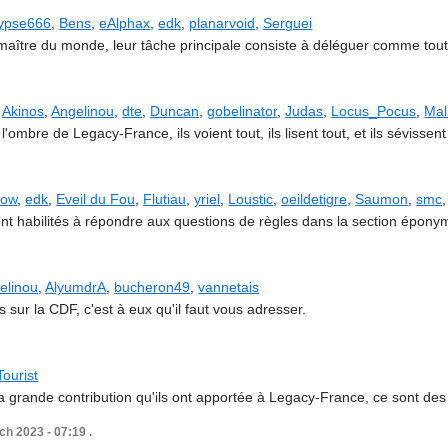
ypse666
,
Bens
,
eAlphax
,
edk
,
planarvoid
,
Serguei
aître du monde, leur tâche principale consiste à déléguer comme tout 
,
Akinos
,
Angelinou
,
dte
,
Duncan
,
gobelinator
,
Judas
,
Locus_Pocus
,
Mal
l'ombre de Legacy-France, ils voient tout, ils lisent tout, et ils sévissent
dow
,
edk
,
Eveil du Fou
,
Flutiau
,
yriel
,
Loustic
,
oeildetigre
,
Saumon
,
smc
 sont habilités à répondre aux questions de règles dans la section épony
elinou
,
AlyumdrA
,
bucheron49
,
vannetais
 sur la CDF, c'est à eux qu'il faut vous adresser.
Tourist
la grande contribution qu'ils ont apportée à Legacy-France, ce sont d
ch 2023 - 07:19 .