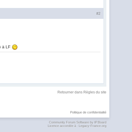
#2
té à LF
Retourner dans Règles du site
Politique de confidentialité
Community Forum Software by IP.Board
Licence accordée à : Legacy-France.org