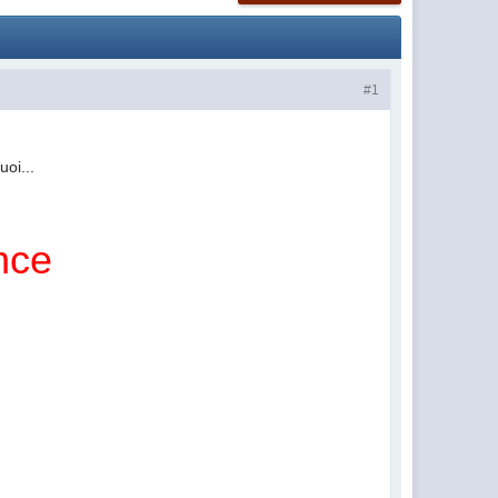
#1
uoi...
nce