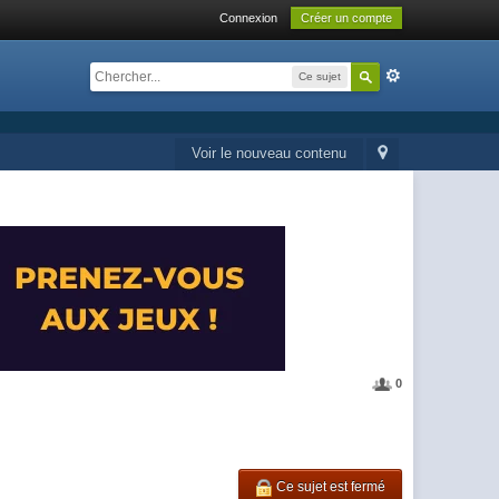
Connexion
Créer un compte
Ce sujet
Voir le nouveau contenu
0
Ce sujet est fermé