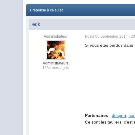
1 réponse à ce sujet
edk
Administrateur
Posté
06 September 2014 - 20
Si vous êtes perdus dans l
Administrateurs
1534 messages
Partenaires
:
despon
,
he
Ce sont les tauliers, c'est