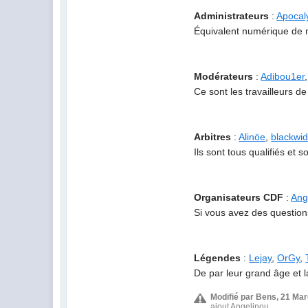
Administrateurs
:
Apocal
Équivalent numérique de m
Modérateurs
:
Adibou1er
Ce sont les travailleurs de 
Arbitres
:
Alinöe
,
blackwi
Ils sont tous qualifiés et
Organisateurs CDF
:
Ang
Si vous avez des questions
Légendes
:
Lejay
,
OrGy
,
De par leur grand âge et 
Modifié par Bens, 21 Mar
ajout Angelinou