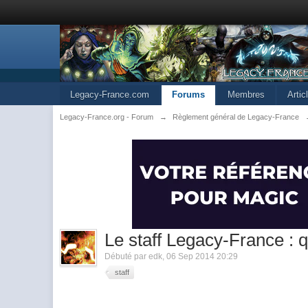
Legacy-France.com
Forums
Membres
Arti
Legacy-France.org - Forum
→
Règlement général de Legacy-France
Le staff Legacy-France : qu
Débuté par
edk
,
06 Sep 2014 20:29
staff