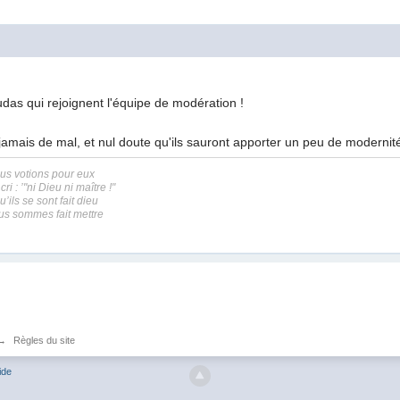
das qui rejoignent l'équipe de modération !
 jamais de mal, et nul doute qu'ils sauront apporter un peu de moderni
ous votions pour eux
i : ’"ni Dieu ni maître !"
’ils se sont fait dieu
ous sommes fait mettre
→
Règles du site
ide