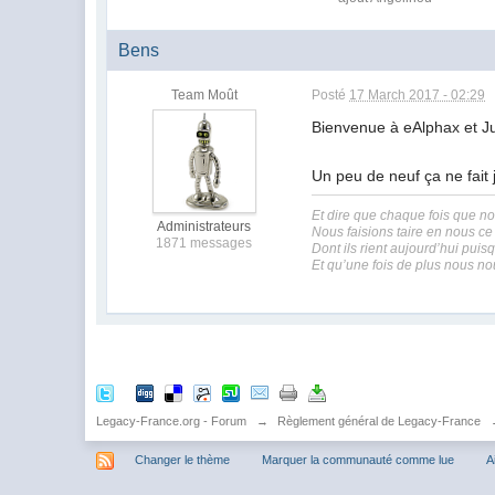
Bens
Team Moût
Posté
17 March 2017 - 02:29
Bienvenue à eAlphax et Ju
Un peu de neuf ça ne fait
Et dire que chaque fois que n
Administrateurs
Nous faisions taire en nous ce cr
1871 messages
Dont ils rient aujourd’hui puisqu
Et qu’une fois de plus nous n
Legacy-France.org - Forum
→
Règlement général de Legacy-France
Changer le thème
Marquer la communauté comme lue
A