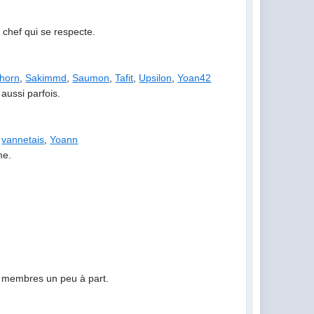
chef qui se respecte.
horn
,
Sakimmd
,
Saumon
,
Tafit
,
Upsilon
,
Yoan42
 aussi parfois.
,
vannetais
,
Yoann
me.
es membres un peu à part.