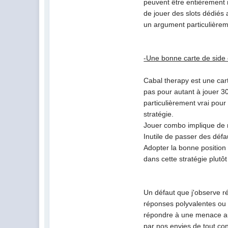
peuvent être entièrement m
de jouer des slots dédiés 
un argument particulièreme
-Une bonne carte de side e
Cabal therapy est une cart
pas pour autant à jouer 3
particulièrement vrai pour
stratégie.
Jouer combo implique de re
Inutile de passer des déf
Adopter la bonne position 
dans cette stratégie plutôt
Un défaut que j'observe ré
réponses polyvalentes ou p
répondre à une menace aup
par nos envies de tout co