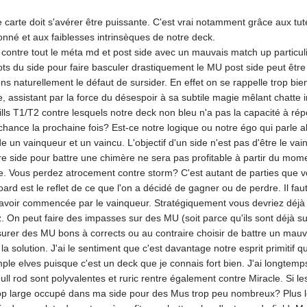
 carte doit s'avérer être puissante. C'est vrai notamment grâce aux t
né et aux faiblesses intrinsèques de notre deck.
ontre tout le méta md et post side avec un mauvais match up particul
slots du side pour faire basculer drastiquement le MU post side peut être
ns naturellement le défaut de sursider. En effet on se rappelle trop 
re, assistant par la force du désespoir à sa subtile magie mêlant chat
ills T1/T2 contre lesquels notre deck non bleu n'a pas la capacité à rép
chance la prochaine fois? Est-ce notre logique ou notre égo qui parle al
un vainqueur et un vaincu. L'objectif d'un side n'est pas d'être le vain
otre side pour battre une chimère ne sera pas profitable à partir du 
alle. Vous perdez atrocement contre storm? C'est autant de parties que
rd est le reflet de ce que l'on a décidé de gagner ou de perdre. Il faut 
oir commencée par le vainqueur. Stratégiquement vous devriez déjà sav
. On peut faire des impasses sur des MU (soit parce qu'ils sont déjà su
urer des MU bons à corrects ou au contraire choisir de battre un mauva
a solution. J'ai le sentiment que c'est davantage notre esprit primitif qu
le elves puisque c'est un deck que je connais fort bien. J'ai longtemp
ll rod sont polyvalentes et ruric rentre également contre Miracle. Si 
op large occupé dans ma side pour des Mus trop peu nombreux? Plus le