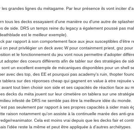
r les grandes lignes du métagame. Par leur présence ils vont inciter d'a
rn tous les decks essayaient d'une manière ou d'une autre de splasher
tes de side. DRS un temps reine du legacy a également poussé pas mal
(deathblade est le meilleur exemple).
ck par rapport à son comportement face aux jeux susceptibles d'être re
insi on peut privilégier un deck avec W pour containment priest, gsz pour
osition et le fonctionnement du jeu vont nous permettre d'adopter diffé
 adopter des coeurs différents afin de tabler sur des stratégies de sid
sont un excellent exemple de mécaniques disponibles pour un shell semb
per avec des top, des EE et pourquoi pas academy's ruin, thopter found
 tablera sur des réponses cheap qui gagnent en value à etre rejouée vi
t avant tout bien choisir son side et ses capacités de réaction face au
es decks du méta jouent sur leur cimetière on tablera sur une stratégie
milieu infesté de DRS ne semble pas être la meilleure idée du monde.
n'est pas seulement par rapport à ses propres capacités à sider mais é
tte raison notamment qu'on assiste à la continuelle marée des anti-grav
redge/reanimator. Cela est moins vrai depuis que les decks fair et con
ais l'idée reste la même et peut être appliquée à d'autres archétypes.