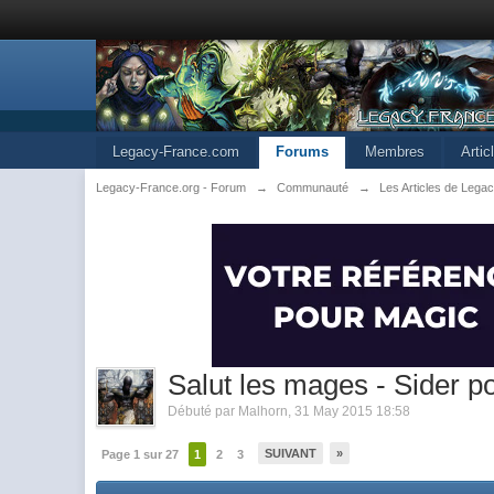
Legacy-France.com
Forums
Membres
Arti
Legacy-France.org - Forum
→
Communauté
→
Les Articles de Lega
Salut les mages - Sider po
Débuté par
Malhorn
,
31 May 2015 18:58
SUIVANT
»
Page 1 sur 27
1
2
3