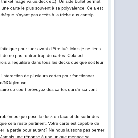
 trinket mage value.deck etc). Un side bullet permet
d'une carte le plus souvent à sa polyvalence. Cela est
thèque n'ayant pas accès à la triche aux cantrip.
atidique pour tuer avant d'être tué. Mais je ne tiens
de ne pas rentrer trop de cartes. Cela est
ois à l'équilibre dans tous les decks quelque soit leur
interaction de plusieurs cartes pour fonctionner.
re/NO/glimpse.
aire de court prévoyez des cartes qui s'inscrivent
problèmes que pose le deck en face et de sortir des
que cela reste pertinent. Votre carte est capable de
r la partie pour autant? Ne nous laissons pas berner
ble. Jamais une réponse à une unique menace se