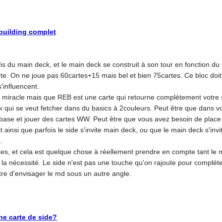
kbuilding complet
 vis du main deck, et le main deck se construit à son tour en fonction du
e. On ne joue pas 60cartes+15 mais bel et bien 75cartes. Ce bloc doi
'influencent.
z miracle mais que REB est une carte qui retourne complètement votre
qui se veut fetcher dans du basics à 2couleurs. Peut être que dans vot
 base et jouer des cartes WW. Peut être que vous avez besoin de place
t ainsi que parfois le side s'invite main deck, ou que le main deck s'inv
.
es, et cela est quelque chose à réellement prendre en compte tant le md
n la nécessité. Le side n'est pas une touche qu'on rajoute pour compléter s
tre d'envisager le md sous un autre angle.
ne carte de side?