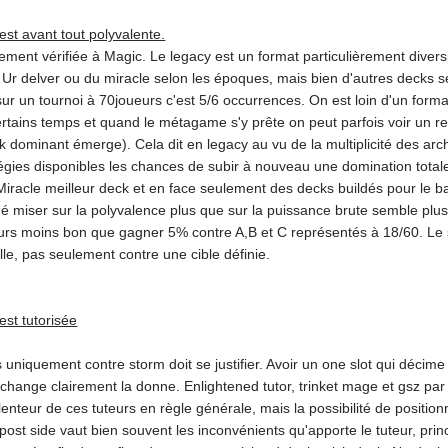
st avant tout polyvalente.
ment vérifiée à Magic. Le legacy est un format particulièrement diversi
Ur delver ou du miracle selon les époques, mais bien d'autres decks se
ur un tournoi à 70joueurs c'est 5/6 occurrences. On est loin d'un form
rtains temps et quand le métagame s'y prête on peut parfois voir un ress
 dominant émerge). Cela dit en legacy au vu de la multiplicité des arc
atégies disponibles les chances de subir à nouveau une domination tot
iracle meilleur deck et en face seulement des decks buildés pour le ba
mé miser sur la polyvalence plus que sur la puissance brute semble plu
ours moins bon que gagner 5% contre A,B et C représentés à 18/60. Le
lle, pas seulement contre une cible définie.
est tutorisée
s uniquement contre storm doit se justifier. Avoir un one slot qui déc
change clairement la donne. Enlightened tutor, trinket mage et gsz par e
 lenteur de ces tuteurs en règle générale, mais la possibilité de positio
post side vaut bien souvent les inconvénients qu'apporte le tuteur, pr