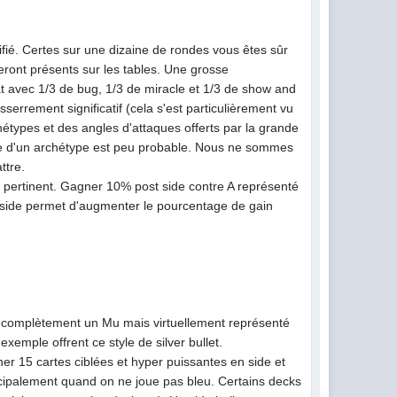
fié. Certes sur une dizaine de rondes vous êtes sûr
ront présents sur les tables. Une grosse
at avec 1/3 de bug, 1/3 de miracle et 1/3 de show and
errement significatif (cela s'est particulièrement vu
hétypes et des angles d'attaques offerts par la grande
ale d'un archétype est peu probable. Nous ne sommes
ttre.
s pertinent. Gagner 10% post side contre A représenté
 side permet d'augmenter le pourcentage de gain
ime complètement un Mu mais virtuellement représenté
xemple offrent ce style de silver bullet.
nner 15 cartes ciblées et hyper puissantes en side et
incipalement quand on ne joue pas bleu. Certains decks