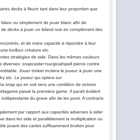
utres decks à fleurir tant dans leur proportion que
 blanc ou simplement de jouer blanc afin de
 de decks à jouer un biland noir en complément des
ncontrés, et de notre capacité à répondre à leur
 une toolbox créature etc.
rentes stratégies de side. Dans les mêmes couleurs
e diverses: snapcaster+surgical/spell pierce contre
lable. Jouer trinket incitera le joueur à jouer une
ry etc. Le joueur qui optera sur
a snap qui en soit sera une condition de victoire.
 métagame passé la première game. Il paraît évident
 indépendante du grave afin de les punir. A contrario
galement par rapport aux capacités adverses à sider
e dans les side et parallèlement la multiplication ou
trôle jouent des cartes suffisamment broken pour