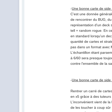
-
Une bonne carte de side e
C'est une donnée générale
de rencontrer du BUG, du 
représentation d'un deck s
tell + random rogue. En ce
en standard lorsqu'un deck
quantité de cartes et str
pas dans un format avec M
L'échantillon étant parse
à 6/60 sera presque touj
contre l'ensemble de la sa
-
Une bonne carte de side 
Rentrer un carré de carte
en x5 grâce à des tuteurs 
L'inconvénient vient de la
de les toucher à coup sûr 