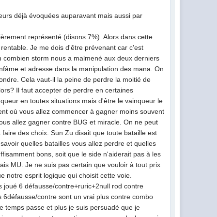
uteurs déjà évoquées auparavant mais aussi par
ièrement représenté (disons 7%). Alors dans cette
 rentable. Je me dois d'être prévenant car c'est
bien combien storm nous a malmené aux deux derniers
te infâme et adresse dans la manipulation des mana. On
ondre. Cela vaut-il la peine de perdre la moitié de
ors? Il faut accepter de perdre en certaines
queur en toutes situations mais d'être le vainqueur le
moment où vous allez commencer à gagner moins souvent
 vous allez gagner contre BUG et miracle. On ne peut
faire des choix. Sun Zu disait que toute bataille est
oir quelles batailles vous allez perdre et quelles
ffisamment bons, soit que le side n'aiderait pas à les
is MU. Je ne suis pas certain que vouloir à tout prix
e notre esprit logique qui choisit cette voie.
s joué 6 défausse/contre+ruric+2null rod contre
les 6défausse/contre sont un vrai plus contre combo
 temps passe et plus je suis persuadé que je