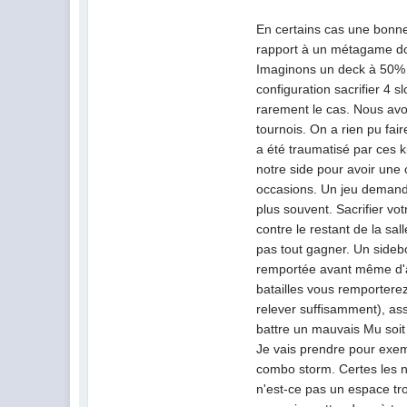
En certains cas une bonne
rapport à un métagame don
Imaginons un deck à 50% c
configuration sacrifier 4 
rarement le cas. Nous avo
tournois. On a rien pu fai
a été traumatisé par ces k
notre side pour avoir une 
occasions. Un jeu demande 
plus souvent. Sacrifier v
contre le restant de la s
pas tout gagner. Un sideboa
remportée avant même d'av
batailles vous remporterez
relever suffisamment), ass
battre un mauvais Mu soit l
Je vais prendre pour exemp
combo storm. Certes les nu
n'est-ce pas un espace tr