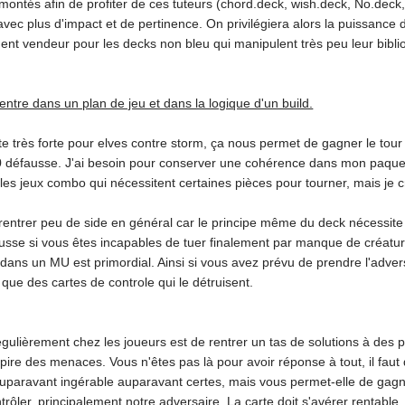
ontés afin de profiter de ces tuteurs (chord.deck, wish.deck, No.deck,
avec plus d'impact et de pertinence. On privilégiera alors la puissance 
nt vendeur pour les decks non bleu qui manipulent très peu leur biblio
ntre dans un plan de jeu et dans la logique d'un build.
e très forte pour elves contre storm, ça nous permet de gagner le tour f
0 défausse. J'ai besoin pour conserver une cohérence dans mon paquet 
 les jeux combo qui nécessitent certaines pièces pour tourner, mais je cr
ntrer peu de side en général car le principe même du deck nécessite l'
ausse si vous êtes incapables de tuer finalement par manque de créatu
dans un MU est primordial. Ainsi si vous avez prévu de prendre l'advers
 que des cartes de controle qui le détruisent.
gulièrement chez les joueurs est de rentrer un tas de solutions à des 
ire des menaces. Vous n'êtes pas là pour avoir réponse à tout, il faut 
aravant ingérable auparavant certes, mais vous permet-elle de gagne
ntrôler, principalement notre adversaire. La carte doit s'avérer renta