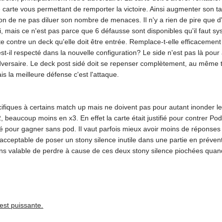
 carte vous permettant de remporter la victoire. Ainsi augmenter son t
ion de ne pas diluer son nombre de menaces. Il n'y a rien de pire que d'
, mais ce n'est pas parce que 6 défausse sont disponibles qu'il faut s
e contre un deck qu'elle doit être entrée. Remplace-t-elle efficacement l
t-il respecté dans la nouvelle configuration? Le side n'est pas là pou
dversaire. Le deck post sidé doit se repenser complètement, au même t
is la meilleure défense c'est l'attaque.
cifiques à certains match up mais ne doivent pas pour autant inonder 
 x2, beaucoup moins en x3. En effet la carte était justifié pour contrer 
dé pour gagner sans pod. Il vaut parfois mieux avoir moins de réponses
t acceptable de poser un stony silence inutile dans une partie en préve
ins valable de perdre à cause de ces deux stony silence piochées qua
est puissante.