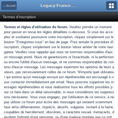
Legacy-France.org - Forum
← Accueil
Termes d'inscription
Termes et règles d'utilisation du forum.
Veuillez prendre un moment
pour passer en revue les règles détaillées ci-dessous. Si vous les acce
ptez et souhaitez poursuivre votre inscription, cliquez simplement sur le
bouton "Enregistrez-vous" en bas de page. Pour annuler la procédure d'i
nscription, cliquez simplement sur le bouton 'retour arrière' de votre navi
gateur. Veuillez vous rappeler que nous ne sommes responsables d'auc
un message posté. Nous ne garantissons ni l'exactitude, ni la perfection
ou encore l'utilité d'aucun message, et ne sommes responsables du con
tenu d'aucun message. Les messages expriment les opinions de leurs a
uteurs, pas nécessairement celles de ce forum. N'importe quel utilisateu
r qui estime qu'un message envoyé est répréhensible est encouragé à n
ous contacter immédiatement par email. Nous pouvons supprimer les m
essages répréhensibles et nous réaliserons tous les efforts possibles p
our ce faire dans un délai raisonnable, si nous considérons les suppress
ions nécesaires. Vous vous engagez, par l'utilisation de ce service, à ne
pas utiliser ce forum pour écrire des messages qui seraient sciemment
faux et/ou diffamatoires, imprécis, abusifs, vulgaires, incitant à la haine,
coupables de harcèlement, obscènes, à caractère sexuel, menacants, d
évoilant l'intimité d'une personne, ou d'une quelque manière que ce soit