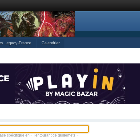
les Legacy-France
Calendrier
ase spécifique en « l'entourant de guillemets »