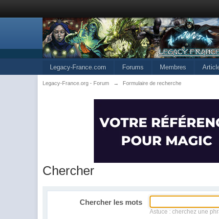
Legacy-France.com
Forums
Membres
Artic
Legacy-France.org - Forum
→
Formulaire de recherche
Chercher
Chercher les mots
Astuce : cherchez une phr