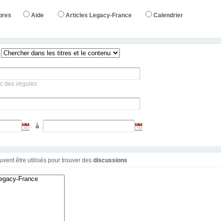
bres
Aide
Articles Legacy-France
Calendrier
c des virgules
à
Ces filtres additionnels peuvent être utilisés pour trouver des
discussions