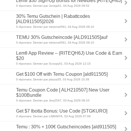
Lemfi $30 Sign-Up Bonus for Newbies [RITEQH6J]
0 réponses: Dernier par Juneja01, 04 Aug 2026 09:52
30% Temu Gutschein | Rabattcodes
[ALD911505]2026
0 réponses: Dernier par minions4561, 04 Aug 2026 08:10
TEMU 30% Gutscheincode [ALD911505]auf
0 réponses: Dernier par minions4561, 04 Aug 2026 08:10
Lemfi App Review – (RITEQH6J) Use Code & Earn
$20
0 réponses: Dernier par Scoopy01, 03 Aug 2026 12:15
Get $100 Off with Temu Coupon [ald911505]
0 réponses: Dernier par plazza55, 03 Aug 2026 10:39
Temu Coupon Code [ ALH210507] New User
$100Bundle
0 réponses: Dernier par Jery2547, 03 Aug 2026 08:10
Get $7 Ibotta Bonus: Use Code [STGKURO]
0 réponses: Dernier par LIMANIYA, 03 Aug 2026 07:09
Temu : 30% + 100€ Gutscheincodes [ald911505]