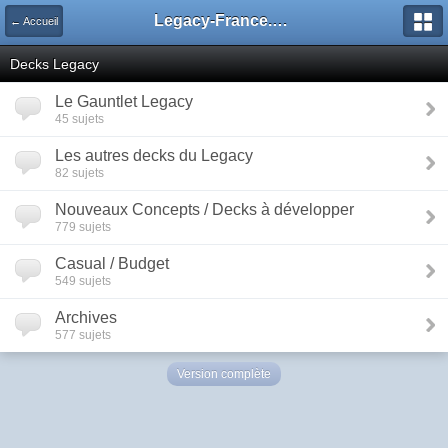
Legacy-France.org - Forum
← Accueil
Decks Legacy
Le Gauntlet Legacy
45 sujets
Les autres decks du Legacy
82 sujets
Nouveaux Concepts / Decks à développer
779 sujets
Casual / Budget
549 sujets
Archives
577 sujets
Version complète