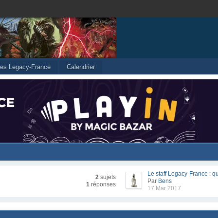
cles Legacy-France
Calendrier
Le staff Legacy-France : qu
2
sujets
Par
Bens
1
réponses
17 Mar 2017