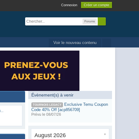
Connexion
Créer un compte
Forums
Voir le nouveau contenu
Évènement(s) à venir
Exclusive Temu Coupon
TOURNOIS LEGACY
Code 40% Off [acp856709]
...
Prévu le 08/07/26
August 2026
×