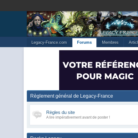
Legacy-France.com
Forums
Membres
Arti
Règlement général de Legacy-France
Règles du site
A lire impérativement avant de poster !