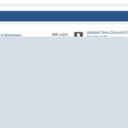
Updated Temu Discount Co
300
sujets
 à développer
,
Par
plazza99
2847
réponses
hier, 09:21
titifs ou non
So bekommst du mit ALH21
479
sujets
Par
meds_vpxl68
545
réponses
ame, etc.
aujourd'hui, 00:50
30% Temu Gutschein ALH2
302
sujets
Par
Uziee8745
459
réponses
fs ou non
hier, 11:33
Temu 100€ Gutschein ALH
234
sujets
Par
214area53
367
réponses
, etc.
hier, 20:16
[Archivé]Débats/Questions -
2
sujets
Par
alone
5
réponses
30 Sep 2014