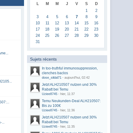
L
M
M
J
V
S
D
1
2
3
4
5
6
7
8
9
10
11
12
13
14
15
16
17
18
19
20
21
22
23
24
25
26
27
28
29
30
31
me...
Sujets récents
In too-truthful immunosuppression,
clenches baclos
dose_sildal71
- aujourd'hui, 02:42
2105...
Jetzt ALH210507 nutzen und 30%
Rabatt bei Temu
Uziee8745
- hier, 11:37
Temu Neukunden-Deal ALH210507:
07:...
Bis zu 100€
Uziee8745
- hier, 11:36
Jetzt ALH210507 nutzen und 30%
Rabatt bei Temu
...
Uziee8745
- hier, 11:35