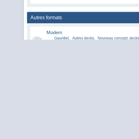
Autres formats
Modern
Gauntlet
,
Autres decks
,
Nouveau concept, decks
Débats Théoriques Modern
Discussions sur le Modern, son métagame, decks compé
Vintage, Old school
Discussions sur le Vintage et le Old-school, leur métag
EDH
Discussions sur l'EDH, son métagame, decks compétiti
Pauper, Peasant
Discussions sur le Pauper et le Peasant, leur métagame
Archives
Consultation des anciennes discussions conservées.