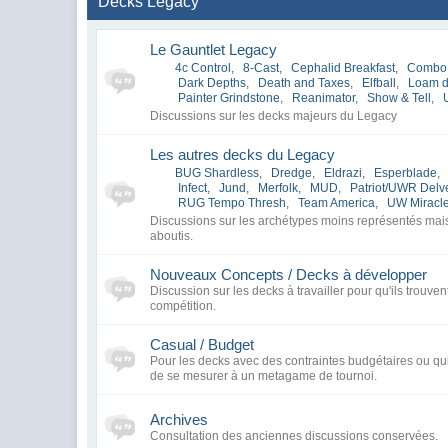
Decks Legacy
Le Gauntlet Legacy
4c Control
,
8-Cast
,
Cephalid Breakfast
,
Combo
Dark Depths
,
Death and Taxes
,
Elfball
,
Loam 
Painter Grindstone
,
Reanimator
,
Show & Tell
,
Discussions sur les decks majeurs du Legacy
Les autres decks du Legacy
BUG Shardless
,
Dredge
,
Eldrazi
,
Esperblade
,
Infect
,
Jund
,
Merfolk
,
MUD
,
Patriot/UWR Delv
RUG Tempo Thresh
,
Team America
,
UW Miracl
Discussions sur les archétypes moins représentés ma
aboutis.
Nouveaux Concepts / Decks à développer
Discussion sur les decks à travailler pour qu'ils trouven
compétition.
Casual / Budget
Pour les decks avec des contraintes budgétaires ou qui
de se mesurer à un metagame de tournoi.
Archives
Consultation des anciennes discussions conservées.