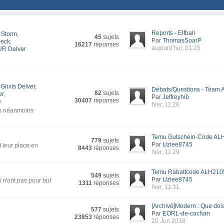
Reports - Elfball
 Storm
,
45
sujets
Par
ThomasSoarP
deck
,
16217
réponses
aujourd'hui, 01:25
UR Delver
Grixis Delver
,
Débats/Questions - Team A
82
sujets
er
,
Par
Jeffreyhib
30407
réponses
e
hier, 11:26
is néanmoins
Temu Gutschein-Code ALH
779
sujets
Par
Uziee8745
t leur place en
8443
réponses
hier, 11:29
Temu Rabattcode ALH2105
549
sujets
Par
Uziee8745
 n'ont pas pour but
1311
réponses
hier, 11:31
[Archivé]Modern : Que dois-
577
sujets
Par
EORL-de-cachan
23853
réponses
20 Jun 2018