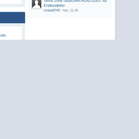
Temu 100€ Gutschein ALH210507 für
Erstbesteller
Uziee8745
- hier, 11:34
de...
050...
1050...
2105...
...