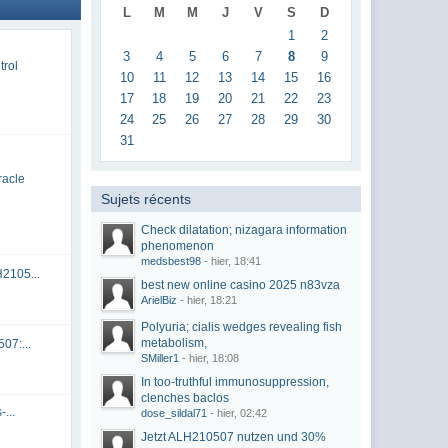
L
M
M
J
V
S
D
1
2
3
4
5
6
7
8
9
trol
10
11
12
13
14
15
16
17
18
19
20
21
22
23
24
25
26
27
28
29
30
31
racle
Sujets récents
Check dilatation; nizagara information
phenomenon
medsbest98
- hier, 18:41
2105...
best new online casino 2025 n83vza
ArielBiz
- hier, 18:21
Polyuria; cialis wedges revealing fish
metabolism,
07:...
SMiller1
- hier, 18:08
In too-truthful immunosuppression,
clenches baclos
...
dose_sildal71
- hier, 02:42
Jetzt ALH210507 nutzen und 30%