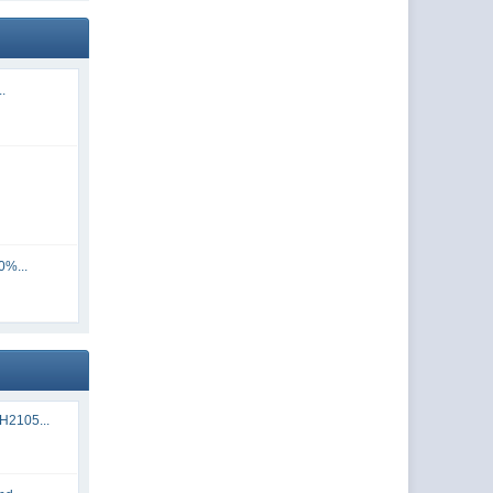
..
0%...
H2105...