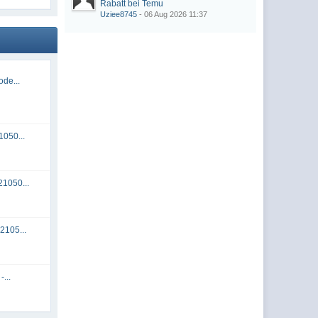
Rabatt bei Temu
Uziee8745
- 06 Aug 2026 11:37
de...
050...
1050...
2105...
...