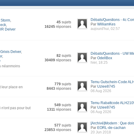
Débats/Questions - 4c Con
 Storm
,
45
sujets
Par
WilliamKes
deck
,
16245
réponses
aujourd'hui, 02:57
UR Delver
Grixis Delver
,
Débats/Questions - UW Mi
82
sujets
er
,
Par
OdellBox
30409
réponses
e
hier, 18:25
is néanmoins
Temu Gutschein-Code ALH
779
sujets
Par
Uziee8745
t leur place en
8443
réponses
06 Aug 2026
Temu Rabattcode ALH2105
549
sujets
Par
Uziee8745
 n'ont pas pour but
1311
réponses
06 Aug 2026
[Archivé]Modern : Que dois-
577
sujets
Par
EORL-de-cachan
23853
réponses
20 Jun 2018