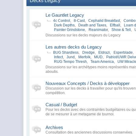
Decks Legacy
Le Gauntlet Legacy
4c Control
,
8-Cast
,
Cephalid Breakfast
,
Combo
Dark Depths
,
Death and Taxes
,
Elfball
,
Loam 
Painter Grindstone
,
Reanimator
,
Show & Tell
,
Discussions sur les decks majeurs du Legacy
Les autres decks du Legacy
BUG Shardless
,
Dredge
,
Eldrazi
,
Esperblade
,
Infect
,
Jund
,
Merfolk
,
MUD
,
Patriot/UWR Delv
RUG Tempo Thresh
,
Team America
,
UW Miracl
Discussions sur les archétypes moins représentés ma
aboutis.
Nouveaux Concepts / Decks à développer
Discussion sur les decks à travailler pour qu'ils trouven
compétition.
Casual / Budget
Pour les decks avec des contraintes budgétaires ou qui
de se mesurer à un metagame de tournoi.
Archives
Consultation des anciennes discussions conservées.