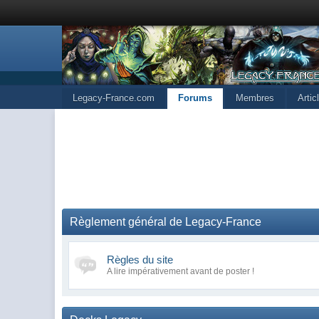
Legacy-France.com
Forums
Membres
Arti
Règlement général de Legacy-France
Règles du site
A lire impérativement avant de poster !