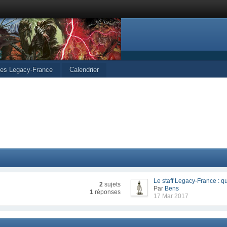
cles Legacy-France
Calendrier
Le staff Legacy-France : qu
2
sujets
Par
Bens
1
réponses
17 Mar 2017