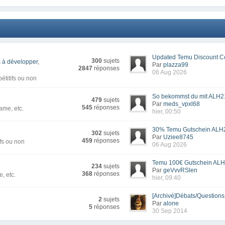
Updated Temu Discount Co
300
sujets
 à développer
,
Par
plazza99
2847
réponses
06 Aug 2026
titifs ou non
So bekommst du mit ALH21
479
sujets
Par
meds_vpxl68
545
réponses
ame, etc.
hier, 00:50
30% Temu Gutschein ALH2
302
sujets
Par
Uziee8745
459
réponses
fs ou non
06 Aug 2026
Temu 100€ Gutschein ALH
234
sujets
Par
geVvvRSlen
368
réponses
, etc.
hier, 09:40
[Archivé]Débats/Questions -
2
sujets
Par
alone
5
réponses
30 Sep 2014