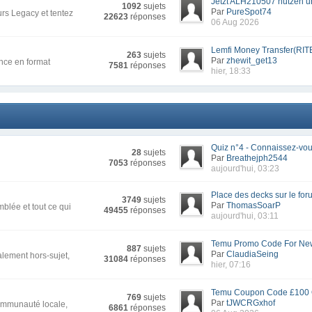
Jetzt ALH210507 nutzen un
1092
sujets
Par
PureSpot74
rs Legacy et tentez
22623
réponses
06 Aug 2026
Lemfi Money Transfer(RIT
263
sujets
Par
zhewit_get13
nce en format
7581
réponses
hier, 18:33
Quiz n°4 - Connaissez-vous
28
sujets
Par
Breathejph2544
7053
réponses
aujourd'hui, 03:23
Place des decks sur le for
3749
sujets
Par
ThomasSoarP
blée et tout ce qui
49455
réponses
aujourd'hui, 03:11
Temu Promo Code For New
887
sujets
Par
ClaudiaSeing
alement hors-sujet,
31084
réponses
hier, 07:16
Temu Coupon Code £100 Of
769
sujets
Par
tJWCRGxhof
communauté locale,
6861
réponses