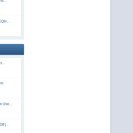
d...
EQH...
...
um.
 Use...
f [...