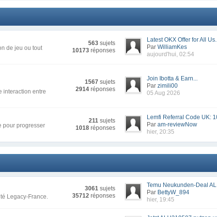
Latest OKX Offer for All Us.
563
sujets
Par
WilliamKes
n de jeu ou tout
10173
réponses
aujourd'hui, 02:54
Join Ibotta & Earn...
1567
sujets
Par
zimili00
2914
réponses
 interaction entre
05 Aug 2026
Lemfi Referral Code UK: 1
211
sujets
Par
am-reviewNow
re pour progresser
1018
réponses
hier, 20:35
Temu Neukunden-Deal AL
3061
sujets
Par
BettyW_894
35712
réponses
uté Legacy-France.
hier, 19:45