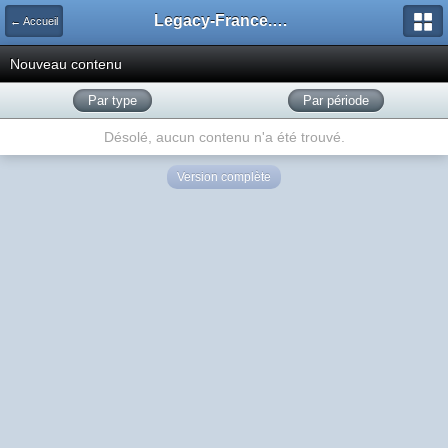
Legacy-France.org - Forum
← Accueil
Nouveau contenu
Par type
Par période
Désolé, aucun contenu n'a été trouvé.
Version complète