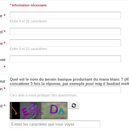
* Information nécessaire
ur
*
Entre 3 et 26 caractères
el
*
se
*
Entre 3 et 32 caractères
sse
*
Quel est le nom du terrain basique produisant du mana blanc ? (A
our
concaténer 5 fois la réponse, par exemple pour mtg il faudrait m
on
*
Ceci aide à nous protéger des spammeurs.
té
*