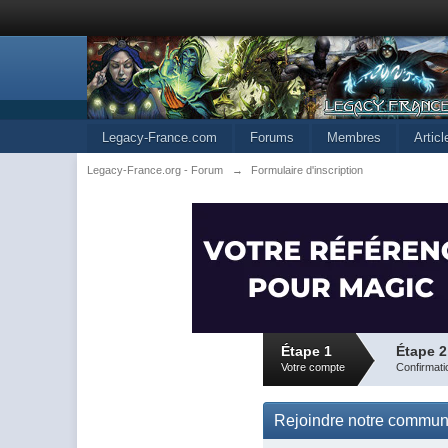
Legacy-France.com
Forums
Membres
Artic
Legacy-France.org - Forum
→
Formulaire d'inscription
Étape 1
Étape 2
Votre compte
Confirmati
Rejoindre notre commu