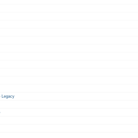
e Legacy
e