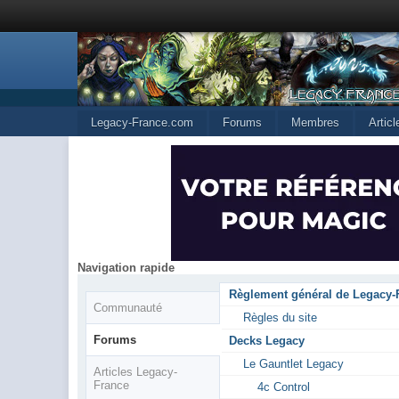
Legacy-France.com
Forums
Membres
Artic
Navigation rapide
Règlement général de Legacy-
Communauté
Règles du site
Forums
Decks Legacy
Le Gauntlet Legacy
Articles Legacy-
France
4c Control