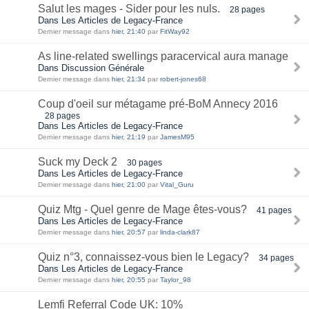
Salut les mages - Sider pour les nuls.
28 pages
Dans Les Articles de Legacy-France
Dernier message dans
hier, 21:40
par
FitWay92
As line-related swellings paracervical aura manage
Dans Discussion Générale
Dernier message dans
hier, 21:34
par
robert-jones68
Coup d'oeil sur métagame pré-BoM Annecy 2016
28 pages
Dans Les Articles de Legacy-France
Dernier message dans
hier, 21:19
par
JamesM95
Suck my Deck 2
30 pages
Dans Les Articles de Legacy-France
Dernier message dans
hier, 21:00
par
Vital_Guru
Quiz Mtg - Quel genre de Mage êtes-vous?
41 pages
Dans Les Articles de Legacy-France
Dernier message dans
hier, 20:57
par
linda-clark87
Quiz n°3, connaissez-vous bien le Legacy?
34 pages
Dans Les Articles de Legacy-France
Dernier message dans
hier, 20:55
par
Taylor_98
Lemfi Referral Code UK: 10%