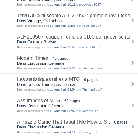
Dernier message dans
aujourd'hui, 10:11
par
Jeweleb8087
Temu 30% di sconto ALH210507 promo nuovi utenti
Dans Vintage, Old school
Dernier message dans
aujourd'hui, 10:09
par
Jeweleb8087
ALH210507: coupon Temu da €100 per nuovi iscritti
Dans Casual / Budget
Dernier message dans
aujourd'hui, 09:57
par
Jeweleb8087
Modern Times
40 pages
Dans Discussion Générale
Dernier message dans
aujourd'hui, 09:51
par
ThomasSoarP
Les statistiques utiles a MTG
9 pages
Dans Débats Théoriques Legacy
Dernier message dans
aujourd'hui, 08:54
par
ThomasSoarP
Assurances et MTG
52 pages
Dans Discussion Générale
Dernier message dans
aujourd'hui, 08:53
par
Michael_15
A Puzzle Game That Taught Me How to Sit
6 pages
Dans Discussion Générale
Dernier message dans
aujourd'hui, 04:10
par
Pure_Zone