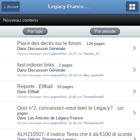
Legacy-France.org - Forum
← Accueil
Nouveau contenu
Par type
Par période
Place des decks sur le forum.
126 pages
Dans Discussion Générale
Dernier message dans
aujourd'hui, 12:27
par
Sandra_37
fast indexer links
2 pages
Dans Discussion Générale
Dernier message dans
aujourd'hui, 12:23
par
riley_martin46
Reports - Elfball
53 pages
Dans Elfball
Dernier message dans
aujourd'hui, 11:42
par
ThomasSoarP
Quiz n°2, connaissez-vous bien le Legacy?
110
pages
Dans Les Articles de Legacy-France
Dernier message dans
aujourd'hui, 11:34
par
ThomasSoarP
ALH210507: il codice Temu che ti dà €100 di sconto
Dans Débats Théoriques Legacy