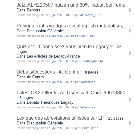
Jetzt ALH210507 nutzen und 30% Rabatt bei Temu
Dans Reports
Dernier message dans
aujourd'hui, 04:01
par
JessicaM_126
Polyuria; cialis wedges revealing fish metabolism,
Dans Discussion Générale
Dernier message dans
aujourd'hui, 03:56
par
Life_Point
Quiz n°4 - Connaissez-vous bien le Legacy ?
22
pages
Dans Les Articles de Legacy-France
Dernier message dans
aujourd'hui, 03:23
par
Breathejph2544
Débats/Questions - 4c Control
8 pages
Dans 4c Control
Dernier message dans
aujourd'hui, 02:57
par
WilliamKes
Latest OKX Offer for All Users with Code 99619880
5 pages
Dans Débats Théoriques Legacy
Dernier message dans
aujourd'hui, 02:54
par
WilliamKes
Lexique des abréviations utilisées sur LF
25 pages
Dans Discussion Générale
Dernier message dans
aujourd'hui, 02:01
par
HealthLife67