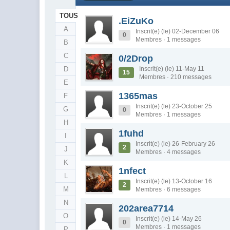
TOUS
.EiZuKo
A
Inscrit(e) (le) 02-December 06
0
Membres · 1 messages
B
C
0/2Drop
D
Inscrit(e) (le) 11-May 11
15
Membres · 210 messages
E
1365mas
F
Inscrit(e) (le) 23-October 25
G
0
Membres · 1 messages
H
1fuhd
I
Inscrit(e) (le) 26-February 26
2
J
Membres · 4 messages
K
1nfect
L
Inscrit(e) (le) 13-October 16
2
M
Membres · 6 messages
N
202area7714
O
Inscrit(e) (le) 14-May 26
0
Membres · 1 messages
P