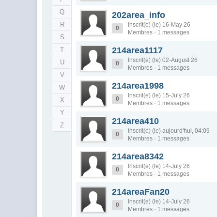
Q
202area_info
R
Inscrit(e) (le) 16-May 26
0
Membres · 1 messages
S
214area1117
T
Inscrit(e) (le) 02-August 26
U
0
Membres · 1 messages
V
214area1998
W
Inscrit(e) (le) 15-July 26
0
X
Membres · 1 messages
Y
214area410
Z
Inscrit(e) (le) aujourd'hui, 04:09
0
Membres · 1 messages
214area8342
Inscrit(e) (le) 14-July 26
0
Membres · 1 messages
214areaFan20
Inscrit(e) (le) 14-July 26
0
Membres · 1 messages