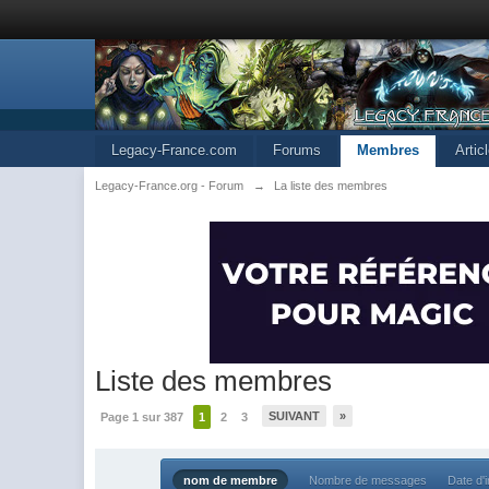
Legacy-France.com
Forums
Membres
Artic
Legacy-France.org - Forum
→
La liste des membres
Liste des membres
SUIVANT
»
Page 1 sur 387
1
2
3
nom de membre
Nombre de messages
Date d'i