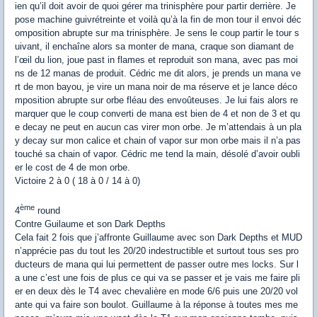
ien qu’il doit avoir de quoi gérer ma trinisphère pour partir derrière. Je
pose machine guivrétreinte et voilà qu’à la fin de mon tour il envoi déc
omposition abrupte sur ma trinisphère. Je sens le coup partir le tour s
uivant, il enchaîne alors sa monter de mana, craque son diamant de
l’œil du lion, joue past in flames et reproduit son mana, avec pas moi
ns de 12 manas de produit. Cédric me dit alors, je prends un mana ve
rt de mon bayou, je vire un mana noir de ma réserve et je lance déco
mposition abrupte sur orbe fléau des envoûteuses. Je lui fais alors re
marquer que le coup converti de mana est bien de 4 et non de 3 et qu
e decay ne peut en aucun cas virer mon orbe. Je m’attendais à un pla
y decay sur mon calice et chain of vapor sur mon orbe mais il n’a pas
touché sa chain of vapor. Cédric me tend la main, désolé d’avoir oubli
er le cost de 4 de mon orbe.
Victoire 2 à 0 ( 18 à 0 / 14 à 0)
ème
4
round
Contre Guilaume et son Dark Depths
Cela fait 2 fois que j’affronte Guillaume avec son Dark Depths et MUD
n’apprécie pas du tout les 20/20 indestructible et surtout tous ses pro
ducteurs de mana qui lui permettent de passer outre mes locks. Sur l
a une c’est une fois de plus ce qui va se passer et je vais me faire pli
er en deux dès le T4 avec chevalière en mode 6/6 puis une 20/20 vol
ante qui va faire son boulot. Guillaume à la réponse à toutes mes me