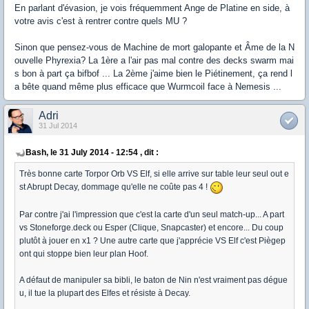
En parlant d'évasion, je vois fréquemment Ange de Platine en side, à
votre avis c'est à rentrer contre quels MU ?
Sinon que pensez-vous de Machine de mort galopante et Âme de la N
ouvelle Phyrexia? La 1ère a l'air pas mal contre des decks swarm mai
s bon à part ça bifbof ... La 2ème j'aime bien le Piétinement, ça rend l
a bête quand même plus efficace que Wurmcoil face à Nemesis ...
Adri
31 Jul 2014
Bash, le 31 July 2014 - 12:54 , dit :
Très bonne carte Torpor Orb VS Elf, si elle arrive sur table leur seul out e
st Abrupt Decay, dommage qu'elle ne coûte pas 4 !
Par contre j'ai l'impression que c'est la carte d'un seul match-up... A part
vs Stoneforge.deck ou Esper (Clique, Snapcaster) et encore... Du coup
plutôt à jouer en x1 ? Une autre carte que j'apprécie VS Elf c'est Piègep
ont qui stoppe bien leur plan Hoof.
A défaut de manipuler sa bibli, le baton de Nin n'est vraiment pas dégue
u, il tue la plupart des Elfes et résiste à Decay.