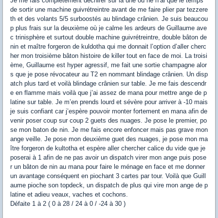
Je me fais complètement déchirer sur la une ou ne n’ai que le temps
de sortir une machine guivrétreintre avant de me faire plier par tezzere
th et des volants 5/5 surboostés au blindage crânien. Je suis beaucou
p plus frais sur la deuxième où je calme les ardeurs de Guillaume ave
c trinisphère et surtout double machine guivrétreintre, double bâton de
nin et maître forgeron de kuldotha qui me donnait l’option d’aller cherc
her mon troisième bâton histoire de killer tout en face de moi. La troisi
ème, Guillaume est hyper agressif, me fait une sortie champagne alor
s que je pose révocateur au T2 en nommant blindage crânien. Un disp
atch plus tard et voilà blindage crânien sur table. Je me fais descendr
e en flamme mais voilà que j’ai assez de mana pour mettre ange de p
latine sur table. Je m’en prends lourd et sévère pour arriver à -10 mais
je suis confiant car j’espère pouvoir monter fortement en mana afin de
venir poser coup sur coup 2 guets des nuages. Je pose le premier, po
se mon baton de nin. Je me fais encore enfoncer mais pas grave mon
ange veille. Je pose mon deuxième guet des nuages, je pose mon ma
ître forgeron de kultotha et espère aller chercher calice du vide que je
poserai à 1 afin de ne pas avoir un dispatch virer mon ange puis pose
r un bâton de nin au mana pour faire le ménage en face et me donner
un avantage conséquent en piochant 3 cartes par tour. Voilà que Guill
aume pioche son topdeck, un dispatch de plus qui vire mon ange de p
latine et adieu veaux, vaches et cochons.
Défaite 1 à 2 ( 0 à 28 / 24 à 0 / -24 à 30 )