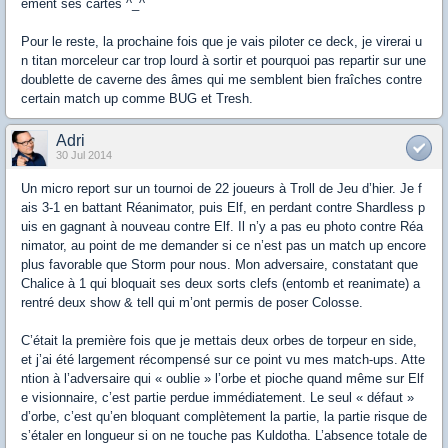
ement ses cartes ^_^
Pour le reste, la prochaine fois que je vais piloter ce deck, je virerai u
n titan morceleur car trop lourd à sortir et pourquoi pas repartir sur une
doublette de caverne des âmes qui me semblent bien fraîches contre
certain match up comme BUG et Tresh.
Adri
30 Jul 2014
Un micro report sur un tournoi de 22 joueurs à Troll de Jeu d’hier. Je f
ais 3-1 en battant Réanimator, puis Elf, en perdant contre Shardless p
uis en gagnant à nouveau contre Elf. Il n’y a pas eu photo contre Réa
nimator, au point de me demander si ce n’est pas un match up encore
plus favorable que Storm pour nous. Mon adversaire, constatant que
Chalice à 1 qui bloquait ses deux sorts clefs (entomb et reanimate) a
rentré deux show & tell qui m’ont permis de poser Colosse.
C’était la première fois que je mettais deux orbes de torpeur en side,
et j’ai été largement récompensé sur ce point vu mes match-ups. Atte
ntion à l’adversaire qui « oublie » l’orbe et pioche quand même sur Elf
e visionnaire, c’est partie perdue immédiatement. Le seul « défaut »
d’orbe, c’est qu’en bloquant complètement la partie, la partie risque de
s’étaler en longueur si on ne touche pas Kuldotha. L’absence totale de