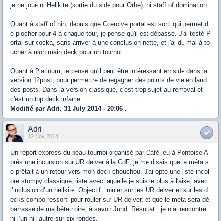
je ne joue ni Hellkite (sortie du side pour Orbe), ni staff of domination.
Quant à staff of nin, depuis que Coercive portal est sorti qui permet d
e piocher pour 4 à chaque tour, je pense qu'il est dépassé. J'ai testé P
ortal sur cocka, sans arriver à une conclusion nette, et j'ai du mal à to
ucher à mon main deck pour un tournoi.
Quant à Platinum, je pense qu'il peut être intéressant en side dans la
version 12post, pour permettre de regagner des points de vie en land
des posts. Dans la version classique, c'est trop sujet au removal et
c'est un top deck infame.
Modifié par Adri, 31 July 2014 - 20:06 .
Adri
12 Nov 2014
Un report express du beau tournoi organisé par Café jeu à Pontoise A
près une incursion sur UR delver à la CdF, je me disais que le méta s
e prêtait à un retour vers mon deck chouchou. J'ai opté une liste incol
ore stompy classique, liste avec laquelle je suis le plus à l'aise, avec
l’inclusion d’un hellkite. Objectif : rouler sur les UR delver et sur les d
ecks combo ressorti pour rouler sur UR delver, et que le méta sera dé
barrassé de ma bête noire, à savoir Jund. Résultat : je n’ai rencontré
ni l’un ni l’autre sur six rondes.