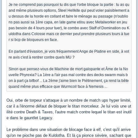
Je ne comprend pas pourquoi tu dis que l'orbe bloque la partie : tu as qu
and même plusieurs options, Steel Hellkite qui peut voler paisiblement a
u dessus de la horde en collant et faire le ménage au passage (n'oublio
ns pas aussi sa 1ère capa, en late game et/ou avec Metalworker en jeu
pas besoin de 4 tours pour tuer), le combo avec Staff of Domination ou K
uldotha dans Colosse mais ce dernier peut prendre plusieurs tours à tue
r si bcp de bloqueurs en face.
En parlant d'évasion, je vois fréquemment Ange de Platine en side, à vot
re avis c'est à rentrer contre quels MU ?
Sinon que pensez-vous de Machine de mort galopante et Âme de la No
uvelle Phyrexia? La 1ère a l'air pas mal contre des decks swarm mais b
on à part ça bifbof ... La 2ème j'aime bien le Piétinement, ça rend la bête
quand même plus efficace que Wurmcoil face à Nemesis ...
Oui, orbe de torpeur s'attaque à un nombre de match ups hyper limité,
car il a l'énorme défaut de bloquer le titan morceleur. Je lui vois une ut
ilité contre Death & Taxes, l'autre match contre lequel le titan est inutil
e dans le gauntlet Legacy.
Le problème dans une situation de blocage face à elf, c'est qu'il arrive
qu'on ne pioche pas de Kuldotha. Et là ça pionce sévère, sachant que