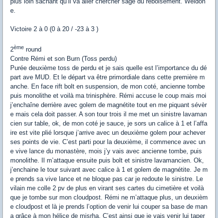
plus loin sachant qu’il va aller chercher sage du reboisement. Weldon
e.
Victoire 2 à 0 (0 à 20 / -23 à 3 )
ème
2
round
Contre Rémi et son Burn (Toss perdu)
Purée deuxième toss de perdu et je sais quelle est l’importance du dé
part ave MUD. Et le départ va être primordiale dans cette première m
anche. En face rift bolt en suspension, de mon coté, ancienne tombe
puis monolithe et voilà ma trinisphère. Rémi accuse le coup mais moi
j’enchaîne derrière avec golem de magnétite tout en me piquant sévèr
e mais cela doit passer. A son tour trois il me met un sinistre lavaman
cien sur table, ok, de mon coté je sauce, je sors un calice à 1 et l’affa
ire est vite plié lorsque j’arrive avec un deuxième golem pour achever
ses points de vie. C’est parti pour la deuxième, il commence avec un
e vive lance du monastère, mois j’y vais avec ancienne tombe, puis
monolithe. Il m’attaque ensuite puis bolt et sinistre lavamancien. Ok,
j’enchaine le tour suivant avec calice à 1 et golem de magnétite. Je m
e prends sa vive lance et ne bloque pas car je redoute le sinistre. Le
vilain me colle 2 pv de plus en virant ses cartes du cimetière et voilà
que je tombe sur mon cloudpost. Rémi ne m’attaque plus, un deuxièm
e cloudpost et là je prends l’option de venir lui couper sa base de man
a grâce à mon hélice de misrha. C’est ainsi que je vais venir lui taper