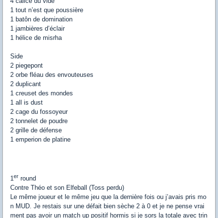
4 calice du vide
1 tout n’est que poussière
1 batôn de domination
1 jambières d’éclair
1 hélice de misrha
Side
2 piegepont
2 orbe fléau des envouteuses
2 duplicant
1 creuset des mondes
1 all is dust
2 cage du fossoyeur
2 tonnelet de poudre
2 grille de défense
1 emperion de platine
er
1
round
Contre Théo et son Elfeball (Toss perdu)
Le même joueur et le même jeu que la dernière fois ou j’avais pris mo
n MUD. Je restais sur une défait bien sèche 2 à 0 et je ne pense vrai
ment pas avoir un match up positif hormis si je sors la totale avec trin