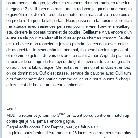
bourre avec le dragon, je vire ses shamans ritemort, mais en réaction
il regagne 2 pv. Il prend la main, me la redonne je pioche une machin
e guivrétreinte. Je m’efforce de compter mon mana et voilà que peux
en produire 16 pour le kill parfait. Nous passons à la troisième, Guillau
me attaque avec saisie des pensées pour me virer l’ouvrier métallurgi
ste, derrière je poserai tonnelet de poudre, Guillaume y va encore d’un
e une saisie pour me virer all is dust et pose shaman ritemort. Je vire
celui-ci avec mon tonnelet et je vais prendre l’ascendant avec golem
de magnétite. Je peux enfin lui faire mal, il pioche bandemage qasali
et me vire le golem. Je vais devoir mon salut à mon Ange de platine q
ui bien aidé de cage du fossoyeur de graf m’évitera de voir un gros th
on sortir de la bibliothèque. Me restait en main un all is dust et un bât
on de domination. Ouf c’est passé, serrage de paluche avec Guillaum
e et franchement des parties comme celles que nous jouons à chaqu
e fois c’est de la folie au niveau cardiaque.
Les +
ème
MUD, le retour et je termine 3
en ayant perdu contre un match up
contre qui je n’ai jamais encore gagné.
Gagné enfin contre Dark Depths, yes, ça fait plaisir.
La pleine satisfaction d’être monté à 26 lands et de me permettre ains