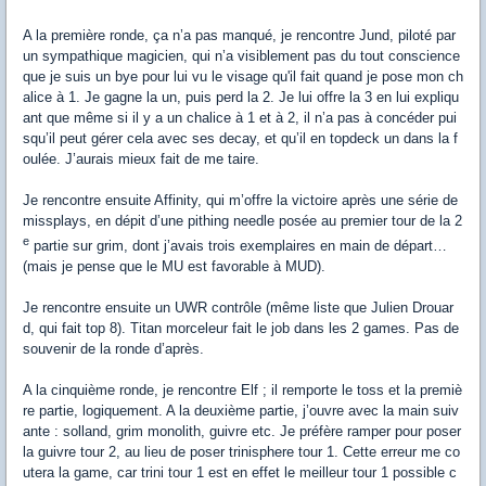
A la première ronde, ça n’a pas manqué, je rencontre Jund, piloté par
un sympathique magicien, qui n’a visiblement pas du tout conscience
que je suis un bye pour lui vu le visage qu'il fait quand je pose mon ch
alice à 1. Je gagne la un, puis perd la 2. Je lui offre la 3 en lui expliqu
ant que même si il y a un chalice à 1 et à 2, il n’a pas à concéder pui
squ’il peut gérer cela avec ses decay, et qu’il en topdeck un dans la f
oulée. J’aurais mieux fait de me taire.
Je rencontre ensuite Affinity, qui m’offre la victoire après une série de
missplays, en dépit d’une pithing needle posée au premier tour de la 2
e
partie sur grim, dont j’avais trois exemplaires en main de départ…
(mais je pense que le MU est favorable à MUD).
Je rencontre ensuite un UWR contrôle (même liste que Julien Drouar
d, qui fait top 8). Titan morceleur fait le job dans les 2 games. Pas de
souvenir de la ronde d’après.
A la cinquième ronde, je rencontre Elf ; il remporte le toss et la premiè
re partie, logiquement. A la deuxième partie, j’ouvre avec la main suiv
ante : solland, grim monolith, guivre etc. Je préfère ramper pour poser
la guivre tour 2, au lieu de poser trinisphere tour 1. Cette erreur me co
utera la game, car trini tour 1 est en effet le meilleur tour 1 possible c