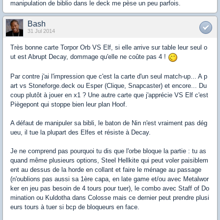
manipulation de biblio dans le deck me pèse un peu parfois.
Bash
31 Jul 2014
Très bonne carte Torpor Orb VS Elf, si elle arrive sur table leur seul o
ut est Abrupt Decay, dommage qu'elle ne coûte pas 4 !
Par contre j'ai l'impression que c'est la carte d'un seul match-up... A p
art vs Stoneforge.deck ou Esper (Clique, Snapcaster) et encore... Du
coup plutôt à jouer en x1 ? Une autre carte que j'apprécie VS Elf c'est
Piègepont qui stoppe bien leur plan Hoof.
A défaut de manipuler sa bibli, le baton de Nin n'est vraiment pas dég
ueu, il tue la plupart des Elfes et résiste à Decay.
Je ne comprend pas pourquoi tu dis que l'orbe bloque la partie : tu as
quand même plusieurs options, Steel Hellkite qui peut voler paisiblem
ent au dessus de la horde en collant et faire le ménage au passage
(n'oublions pas aussi sa 1ère capa, en late game et/ou avec Metalwor
ker en jeu pas besoin de 4 tours pour tuer), le combo avec Staff of Do
mination ou Kuldotha dans Colosse mais ce dernier peut prendre plusi
eurs tours à tuer si bcp de bloqueurs en face.