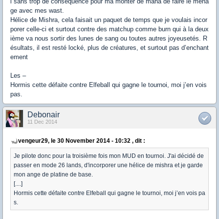
i sans trop de conséquence pour ma monter de mana de faire le ména
ge avec mes wast.
Hélice de Mishra, cela faisait un paquet de temps que je voulais incor
porer celle-ci et surtout contre des matchup comme burn qui à la deux
ième va nous sortir des lunes de sang ou toutes autres joyeusetés. R
ésultats, il est resté locké, plus de créatures, et surtout pas d’enchant
ement
Les –
Hormis cette défaite contre Elfeball qui gagne le tournoi, moi j’en vois
pas.
Debonair
11 Dec 2014
vengeur29, le 30 November 2014 - 10:32 , dit :
Je pilote donc pour la troisième fois mon MUD en tournoi. J'ai décidé de
passer en mode 26 lands, d'incorporer une hélice de mishra et je garde
mon ange de platine de base.
[....]
Hormis cette défaite contre Elfeball qui gagne le tournoi, moi j’en vois pa
s.