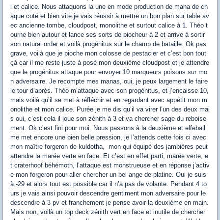
i et calice. Nous attaquons la une en mode production de mana de ch
aque coté et bien vite je vais réussir à mettre un bon plan sur table av
ec ancienne tombe, cloudpost, monolithe et surtout calice à 1. Théo t
ourne bien autour et lance ses sorts de piocheur à 2 et arrive à sortir
son natural order et voilà progénitus sur le champ de bataille. Ok pas
grave, voilà que je pioche mon colosse de pestacier et c’est bon tout
çà car il me reste juste à posé mon deuxième cloudpost et je attendre
que le progénitus attaque pour envoyer 10 marqueurs poisons sur mo
n adversaire. Je recompte mes manas, oui, je peux largement le faire
le tour d’après. Théo m’attaque avec son progénitus, et j’encaisse 10,
mais voilà qu’il se met à réfléchir et en regardant avec appétit mon m
onolithe et mon calice. Purée je me dis qu’il va virer l’un des deux mai
s oui, c’est cela il joue son zénith à 3 et va chercher sage du reboise
ment. Ok c’est fini pour moi. Nous passons à la deuxième et elfeball
me met encore une bien belle pression, je l’attends cette fois ci avec
mon maître forgeron de kuldotha, mon qui équipé des jambières peut
attendre la marée verte en face. Et c’est en effet parti, marée verte, e
t craterhoof béhémoth, l’attaque est monstrueuse et en réponse j’activ
e mon forgeron pour aller chercher un bel ange de platine. Oui je suis
à -29 et alors tout est possible car il n’a pas de volante. Pendant 4 to
urs je vais ainsi pouvoir descendre gentiment mon adversaire pour le
descendre à 3 pv et franchement je pense avoir la deuxième en main.
Mais non, voilà un top deck zénith vert en face et inutile de chercher