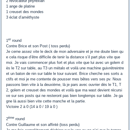
2 révocateur phyrexian
1 ange de platine
1 creuset des mondes
3 éclat d’améthyste
er
1
round
Contre Brice et son Post ( toss perdu)
Je cerne assez vite le deck de mon adversaire et je me doute bien qu
e cela risque d’être difficile de tenir la distance s’il part plus vite que
moi. Je vais commencer plus fort et plus vite que lui avec un golem d
ès le T2 sur table, au T3 un métalo et voilà une machine guivrétreintre
et un baton de nin sur table le tour suivant. Brice cherche ses sorts a
ctifs et moi je me contente de pousser mes bêtes vers ses pv. Nous
passons bien vite à la deuxième, là je pars avec ouvrier dès le T1, T
2, golem et creuset des mondes et voilà que ma wast devient récursi
ve sur ses posts qui ne resteront pas bien longtemps sur table. Je ga
gne là aussi bien vite cette manche et la partie.
Victoire 2 à 0 (14 à 0 / 19 à 0 )
ème
2
round
Contre Guillaume et son affinté (toss perdu)