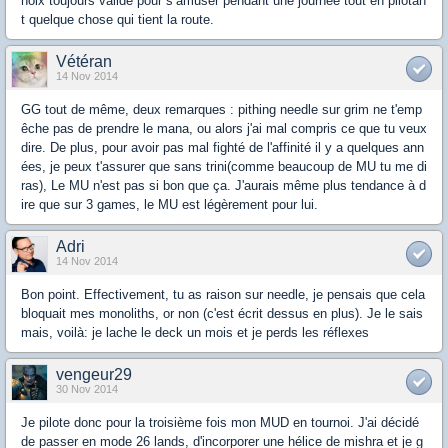
hoix toujours valide pour s’amuser pendant une journée tout en pilotan
t quelque chose qui tient la route.
Vétéran
14 Nov 2014
GG tout de même, deux remarques : pithing needle sur grim ne t'emp
êche pas de prendre le mana, ou alors j'ai mal compris ce que tu veux
dire. De plus, pour avoir pas mal fighté de l'affinité il y a quelques ann
ées, je peux t'assurer que sans trini(comme beaucoup de MU tu me di
ras), Le MU n'est pas si bon que ça. J'aurais même plus tendance à d
ire que sur 3 games, le MU est légèrement pour lui.
Adri
14 Nov 2014
Bon point. Effectivement, tu as raison sur needle, je pensais que cela
bloquait mes monoliths, or non (c'est écrit dessus en plus). Je le sais
mais, voilà: je lache le deck un mois et je perds les réflexes
vengeur29
30 Nov 2014
Je pilote donc pour la troisième fois mon MUD en tournoi. J'ai décidé
de passer en mode 26 lands, d'incorporer une hélice de mishra et je g