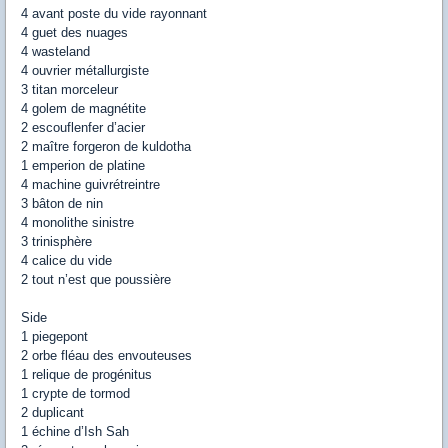
4 avant poste du vide rayonnant
4 guet des nuages
4 wasteland
4 ouvrier métallurgiste
3 titan morceleur
4 golem de magnétite
2 escouflenfer d’acier
2 maître forgeron de kuldotha
1 emperion de platine
4 machine guivrétreintre
3 bâton de nin
4 monolithe sinistre
3 trinisphère
4 calice du vide
2 tout n’est que poussière
Side
1 piegepont
2 orbe fléau des envouteuses
1 relique de progénitus
1 crypte de tormod
2 duplicant
1 échine d’Ish Sah