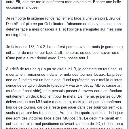
ontre Elf, comme me le confirmera mon adversaire. Encore une belle
occasion manquée.
Je remporte la sixième ronde facilement face à une version BUrG de
DeathProof pilotée par Gobelinator. L’absence de decay le laisse sans
défense face à mes chalices à 1, et l’oblige à s’empaler sur mes sum
moning traps.
e
Je finis donc 18
, à 4-2. La perf est pas mauvaise, mais je garde un g
oût amer de mon erreur face à Elf, ne serait-ce que pour savoir ce q
u’une partie aurait donné avec 1 trini posée tour 1.
Au-delà de tout ce qui a pu se dire sur UR, je constate en tout cas un
e certaine « rémanence » dans le méta des tournois locaux. La prése
nce de Jund en est un bon signe. Jund représente pour moi la quintes
sence de ce qu’on déteste (discard + waste + decay MD et casse art
os récursif post side), et je pensais passer à travers car c’est fondam
entalement un deck trop lent pour le méta. De même, je pense qu’UR
delver est un bon MU suite à des tests, mais je n’ai pas pu confirmer
lors de ce tournoi, car cela reste peu jouer dans ces tournois semi-ca
suals à part par les top joueurs. Au total, les quatre victoires de la jour
née sont des victoires face à des MU positifs. Le deck me parait en t
out cas pas plus mal positionné qu’avant la sortie de TC, et donc un c