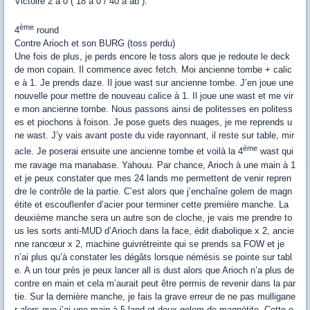
Victoire 2 à 0 ( 18 à 0 / 40 à ab ).
ème
4
round
Contre Arioch et son BURG (toss perdu)
Une fois de plus, je perds encore le toss alors que je redoute le deck
de mon copain. Il commence avec fetch. Moi ancienne tombe + calic
e à 1. Je prends daze. Il joue wast sur ancienne tombe. J’en joue une
nouvelle pour mettre de nouveau calice à 1. Il joue une wast et me vir
e mon ancienne tombe. Nous passons ainsi de politesses en politess
es et piochons à foison. Je pose guets des nuages, je me reprends u
ne wast. J’y vais avant poste du vide rayonnant, il reste sur table, mir
ème
acle. Je poserai ensuite une ancienne tombe et voilà la 4
wast qui
me ravage ma manabase. Yahouu. Par chance, Arioch à une main à 1
et je peux constater que mes 24 lands me permettent de venir repren
dre le contrôle de la partie. C’est alors que j’enchaîne golem de magn
étite et escouflenfer d’acier pour terminer cette première manche. La
deuxième manche sera un autre son de cloche, je vais me prendre to
us les sorts anti-MUD d’Arioch dans la face, édit diabolique x 2, ancie
nne rancœur x 2, machine guivrétreinte qui se prends sa FOW et je
n’ai plus qu’à constater les dégâts lorsque némésis se pointe sur tabl
e. A un tour près je peux lancer all is dust alors que Arioch n’a plus de
contre en main et cela m’aurait peut être permis de revenir dans la par
tie. Sur la dernière manche, je fais la grave erreur de ne pas mulligane
r alors que j’ai une main à 5 land et deux golem de magnétite. Cette e