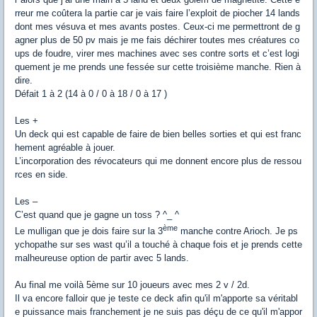
rreur me coûtera la partie car je vais faire l’exploit de piocher 14 lands
dont mes vésuva et mes avants postes. Ceux-ci me permettront de g
agner plus de 50 pv mais je me fais déchirer toutes mes créatures co
ups de foudre, virer mes machines avec ses contre sorts et c’est logi
quement je me prends une fessée sur cette troisième manche. Rien à
dire.
Défait 1 à 2 (14 à 0 / 0 à 18 / 0 à 17 )
Les +
Un deck qui est capable de faire de bien belles sorties et qui est franc
hement agréable à jouer.
L’incorporation des révocateurs qui me donnent encore plus de ressou
rces en side.
Les –
C’est quand que je gagne un toss ? ^_ ^
ème
Le mulligan que je dois faire sur la 3
manche contre Arioch. Je ps
ychopathe sur ses wast qu’il a touché à chaque fois et je prends cette
malheureuse option de partir avec 5 lands.
Au final me voilà 5ème sur 10 joueurs avec mes 2 v / 2d.
Il va encore falloir que je teste ce deck afin qu'il m'apporte sa véritabl
e puissance mais franchement je ne suis pas déçu de ce qu'il m'appor