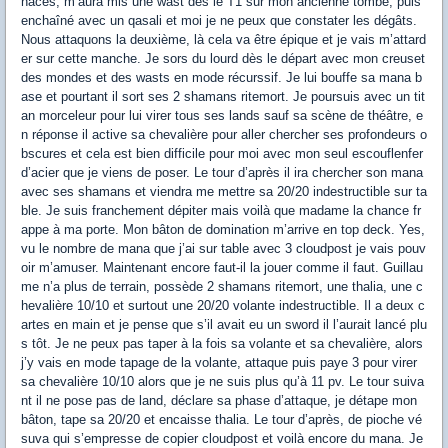
naces, m’aura mis une wast dès le T1 sur mon ancienne tombe, puis
enchaîné avec un qasali et moi je ne peux que constater les dégâts.
Nous attaquons la deuxième, là cela va être épique et je vais m’attard
er sur cette manche. Je sors du lourd dès le départ avec mon creuset
des mondes et des wasts en mode récurssif. Je lui bouffe sa mana b
ase et pourtant il sort ses 2 shamans ritemort. Je poursuis avec un tit
an morceleur pour lui virer tous ses lands sauf sa scène de théâtre, e
n réponse il active sa chevalière pour aller chercher ses profondeurs o
bscures et cela est bien difficile pour moi avec mon seul escouflenfer
d’acier que je viens de poser. Le tour d’après il ira chercher son mana
avec ses shamans et viendra me mettre sa 20/20 indestructible sur ta
ble. Je suis franchement dépiter mais voilà que madame la chance fr
appe à ma porte. Mon bâton de domination m’arrive en top deck. Yes,
vu le nombre de mana que j’ai sur table avec 3 cloudpost je vais pouv
oir m’amuser. Maintenant encore faut-il la jouer comme il faut. Guillau
me n’a plus de terrain, possède 2 shamans ritemort, une thalia, une c
hevalière 10/10 et surtout une 20/20 volante indestructible. Il a deux c
artes en main et je pense que s’il avait eu un sword il l’aurait lancé plu
s tôt. Je ne peux pas taper à la fois sa volante et sa chevalière, alors
j’y vais en mode tapage de la volante, attaque puis paye 3 pour virer
sa chevalière 10/10 alors que je ne suis plus qu’à 11 pv. Le tour suiva
nt il ne pose pas de land, déclare sa phase d’attaque, je détape mon
bâton, tape sa 20/20 et encaisse thalia. Le tour d’après, de pioche vé
suva qui s’empresse de copier cloudpost et voilà encore du mana. Je