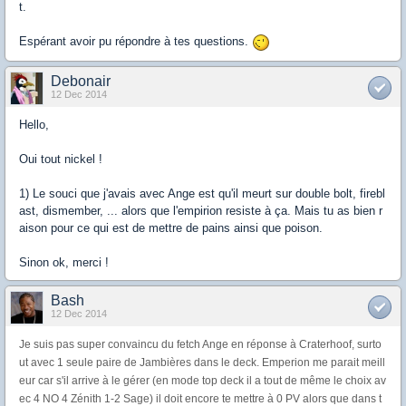
t.
Espérant avoir pu répondre à tes questions.
Debonair
12 Dec 2014
Hello,
Oui tout nickel !
1) Le souci que j'avais avec Ange est qu'il meurt sur double bolt, firebl
ast, dismember, ... alors que l'empirion resiste à ça. Mais tu as bien r
aison pour ce qui est de mettre de pains ainsi que poison.
Sinon ok, merci !
Bash
12 Dec 2014
Je suis pas super convaincu du fetch Ange en réponse à Craterhoof, surto
ut avec 1 seule paire de Jambières dans le deck. Emperion me parait meill
eur car s'il arrive à le gérer (en mode top deck il a tout de même le choix av
ec 4 NO 4 Zénith 1-2 Sage)
il doit encore te mettre à 0 PV alors que dans t