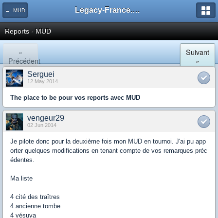
Legacy-France.org - Forum
← MUD
Reports - MUD
«
Suivant
Précédent
»
Serguei
12 May 2014
The place to be pour vos reports avec MUD
vengeur29
02 Jun 2014
Je pilote donc pour la deuxième fois mon MUD en tournoi. J'ai pu app
orter quelques modifications en tenant compte de vos remarques préc
édentes.
Ma liste
4 cité des traîtres
4 ancienne tombe
4 vésuva