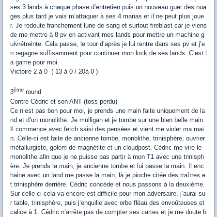
ses 3 lands à chaque phase d’entretien puis un nouveau guet des nua
ges plus tard je vais m’attaquer à ses 4 manas et il ne peut plus joue
r. Je redoute franchement lune de sang et surtout fireblast car je viens
de me mettre à 8 pv en activant mes lands pour mettre un machine g
uivrétreinte. Cela passe, le tour d’après je lui rentre dans ses pv et j’e
n regagne suffisamment pour continuer mon lock de ses lands. C’est l
a game pour moi.
Victoire 2 à 0 ( 13 à 0 / 20à 0 )
ème
3
round
Contre Cédric et son ANT (toss perdu)
Ce n’est pas bon pour moi, je prends une main faite uniquement de la
nd et d’un monolithe. Je mulligan et je tombe sur une bien belle main.
Il commence avec fetch saisi des pensées et vient me violer ma mai
n. Celle-ci est faite de ancienne tombe, monolithe, trinisphère, ouvrier
métallurgiste, golem de magnétite et un cloudpost. Cédric me vire le
monolithe afin que je ne puisse pas partir à mon T1 avec une trinisph
ère. Je prends la main, je ancienne tombe et lui passe la main. Il enc
haine avec un land me passe la main, là je pioche citée des traîtres e
t trinisphère derrière. Cédric concède et nous passons à la deuxième.
Sur celle-ci cela va encore est difficile pour mon adversaire, j’aurai su
r table, trinisphère, puis j’enquille avec orbe fléau des envoûteuses et
calice à 1. Cédric n’arrête pas de compter ses cartes et je me doute b