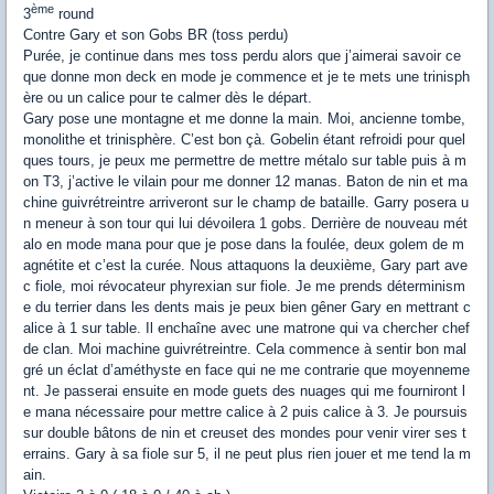
ème
3
round
Contre Gary et son Gobs BR (toss perdu)
Purée, je continue dans mes toss perdu alors que j’aimerai savoir ce
que donne mon deck en mode je commence et je te mets une trinisph
ère ou un calice pour te calmer dès le départ.
Gary pose une montagne et me donne la main. Moi, ancienne tombe,
monolithe et trinisphère. C’est bon çà. Gobelin étant refroidi pour quel
ques tours, je peux me permettre de mettre métalo sur table puis à m
on T3, j’active le vilain pour me donner 12 manas. Baton de nin et ma
chine guivrétreintre arriveront sur le champ de bataille. Garry posera u
n meneur à son tour qui lui dévoilera 1 gobs. Derrière de nouveau mét
alo en mode mana pour que je pose dans la foulée, deux golem de m
agnétite et c’est la curée. Nous attaquons la deuxième, Gary part ave
c fiole, moi révocateur phyrexian sur fiole. Je me prends déterminism
e du terrier dans les dents mais je peux bien gêner Gary en mettrant c
alice à 1 sur table. Il enchaîne avec une matrone qui va chercher chef
de clan. Moi machine guivrétreintre. Cela commence à sentir bon mal
gré un éclat d’améthyste en face qui ne me contrarie que moyenneme
nt. Je passerai ensuite en mode guets des nuages qui me fourniront l
e mana nécessaire pour mettre calice à 2 puis calice à 3. Je poursuis
sur double bâtons de nin et creuset des mondes pour venir virer ses t
errains. Gary à sa fiole sur 5, il ne peut plus rien jouer et me tend la m
ain.