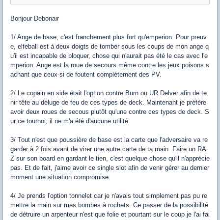
Bonjour Debonair
1/ Ange de base, c'est franchement plus fort qu'emperion. Pour preuv
e, elfeball est à deux doigts de tomber sous les coups de mon ange q
u'il est incapable de bloquer, chose qui n'aurait pas été le cas avec l'e
mperion. Ange est la roue de secours même contre les jeux poisons s
achant que ceux-si de foutent complètement des PV.
2/ Le copain en side était l'option contre Burn ou UR Delver afin de te
nir tête au déluge de feu de ces types de deck. Maintenant je préfère
avoir deux roues de secous plutôt qu'une contre ces types de deck. S
ur ce tournoi, il ne m'a été d'aucune utilité.
3/ Tout n'est que poussière de base est la carte que l'adversaire va re
garder à 2 fois avant de virer une autre carte de ta main. Faire un RA
Z sur son board en gardant le tien, c'est quelque chose qu'il n'apprécie
pas. Et de fait, j'aime avoir ce single slot afin de venir gérer au dernier
moment une situation compromise.
4/ Je prends l'option tonnelet car je n'avais tout simplement pas pu re
mettre la main sur mes bombes à rochets. Ce passer de la possibilité
de détruire un arpenteur n'est que folie et pourtant sur le coup je l'ai fai