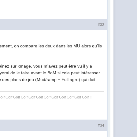
#33
lement, on compare les deux dans les MU alors qu'ils
trainez sur xmage, vous m'avez peut être vu il y a
ayerai de le faire avant le BoM si cela peut intéresser
ge des plans de jeu (Mud/ramp + Full agro) qui doit
olf Golf Golf Golf Golf Golf Golf Golf Golf Golf Golf Golf !!
#34