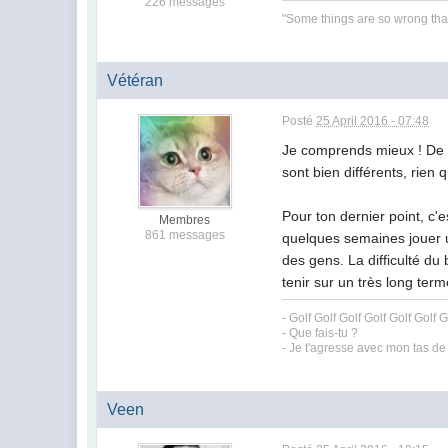
226 messages
"Some things are so wrong that 
Vétéran
Posté
25 April 2016 - 07:48
Je comprends mieux ! De c
sont bien différents, rien 
Pour ton dernier point, c'
Membres
861 messages
quelques semaines jouer une
des gens. La difficulté du
tenir sur un très long term
- Golf Golf Golf Golf Golf Golf G
- Que fais-tu ?
- Je t'agresse avec mon tas de
Veen