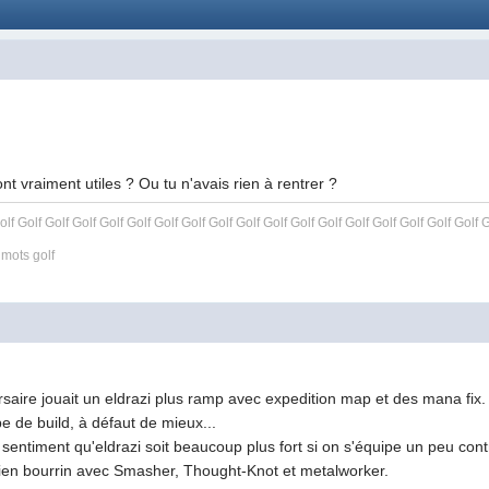
sont vraiment utiles ? Ou tu n'avais rien à rentrer ?
olf Golf Golf Golf Golf Golf Golf Golf Golf Golf Golf Golf Golf Golf Golf Golf Golf Golf G
 mots golf
rsaire jouait un eldrazi plus ramp avec expedition map et des mana fix.
pe de build, à défaut de mieux...
 sentiment qu'eldrazi soit beaucoup plus fort si on s'équipe un peu con
 bien bourrin avec Smasher, Thought-Knot et metalworker.