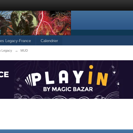
cles Legacy-France
Calendrier
u Legacy
→
MUD