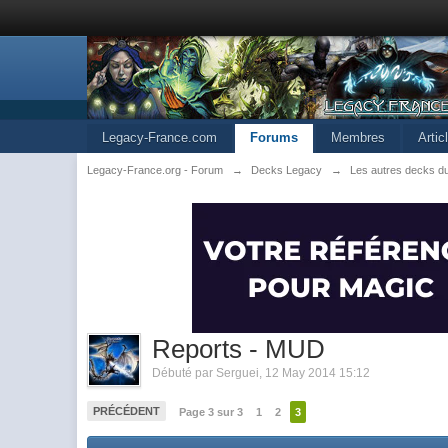
Legacy-France.com
Forums
Membres
Arti
Legacy-France.org - Forum
→
Decks Legacy
→
Les autres decks d
Reports - MUD
Débuté par
Serguei
,
12 May 2014 15:12
PRÉCÉDENT
Page 3 sur 3
1
2
3