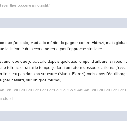
even their opposite is not right."
e que j'ai testé, Mud a le mérite de gagner contre Eldrazi, mais globa
que la linéarité du second ne rend pas l'approche similaire.
est une idée que je travaille depuis quelques temps, d'ailleurs, si vous 
 telle liste, si j'ai le temps, je ferai un retour dessus, d'ailleurs, j'ess
 build n'est pas dans sa structure (Mud + Eldrazi) mais dans l'équilibra
e (par hasard, sur un gros tournoi) !
olf Golf Golf Golf Golf Golf Golf Golf Golf Golf Golf Golf Golf Golf Golf Golf Golf Golf G
 mots golf