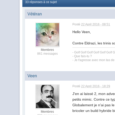
33 réponses à ce sujet
Vétéran
Posté
22 April 2016 - 08:51
Hello Veen,
Contre Eldrazi, les trinis 
Membres
- Golf Golf Golf Golf Golf Golf G
861 messages
- Que fais-tu ?
- Je t'agresse avec mon tas de
Veen
Posté
22 April 2016 - 18:29
J'en ai laissé 2, mon adve
petits mimic. Contre ce ty
Globalement je n'ai pas le
bricoler un build hybride
Membres