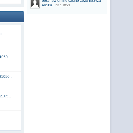
best new online casino 2025 n83vza
ArielBiz
- hier, 18:21
de...
050...
1050...
2105...
...