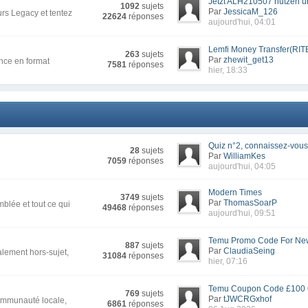
Jetzt ALH210507 nutzen un
1092
sujets
Par
JessicaM_126
rs Legacy et tentez
22624
réponses
aujourd'hui, 04:01
Lemfi Money Transfer(RIT
263
sujets
Par
zhewit_get13
nce en format
7581
réponses
hier, 18:33
Quiz n°2, connaissez-vous 
28
sujets
Par
WilliamKes
7059
réponses
aujourd'hui, 04:05
Modern Times
3749
sujets
Par
ThomasSoarP
blée et tout ce qui
49468
réponses
aujourd'hui, 09:51
Temu Promo Code For New
887
sujets
Par
ClaudiaSeing
alement hors-sujet,
31084
réponses
hier, 07:16
Temu Coupon Code £100 Of
769
sujets
Par
tJWCRGxhof
communauté locale,
6861
réponses