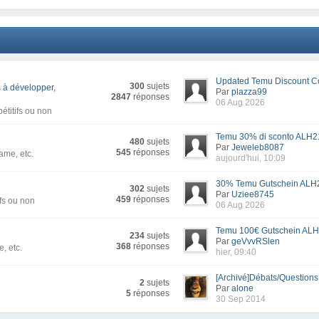
Updated Temu Discount Co
300
sujets
 à développer
,
Par
plazza99
2847
réponses
06 Aug 2026
titifs ou non
Temu 30% di sconto ALH21
480
sujets
Par
Jeweleb8087
545
réponses
ame, etc.
aujourd'hui, 10:09
30% Temu Gutschein ALH2
302
sujets
Par
Uziee8745
459
réponses
fs ou non
06 Aug 2026
Temu 100€ Gutschein ALH
234
sujets
Par
geVvvRSlen
368
réponses
, etc.
hier, 09:40
[Archivé]Débats/Questions -
2
sujets
Par
alone
5
réponses
30 Sep 2014