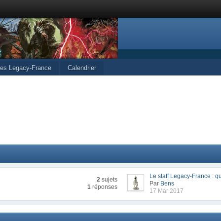
cles Legacy-France
Calendrier
Le staff Legacy-France : qu
2
sujets
Par
Bens
1
réponses
17 Mar 2017