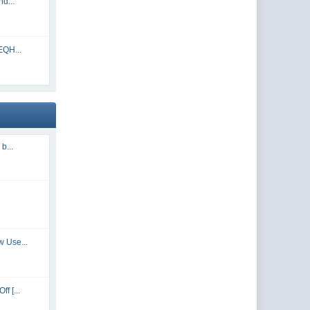
d...
EQH...
b...
 Use...
f [...