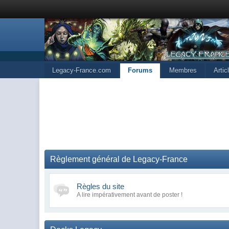
Legacy-France.com
Forums
Membres
Arti
Règlement général de Legacy-France
Règles du site
A lire impérativement avant de poster !