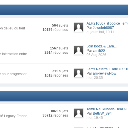
ALH210507: il codice Temu
564
sujets
Par
Jeweleb8087
n de jeu ou tout
10176
réponses
aujourd'hui, 10:11
Join Ibotta & Earn...
1567
sujets
Par
zimili00
2914
réponses
 interaction entre
05 Aug 2026
Lemfi Referral Code UK: 1
211
sujets
Par
am-reviewNow
re pour progresser
1018
réponses
hier, 20:35
Temu Neukunden-Deal AL
3061
sujets
Par
BettyW_894
35712
réponses
uté Legacy-France.
hier, 19:45