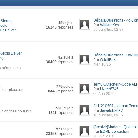
Débats/Questions - 4c Con
 Storm
,
45
sujets
Par
WilliamKes
deck
,
16245
réponses
aujourd'hui, 02:57
UR Delver
Grixis Delver
,
Débats/Questions - UW Mi
82
sujets
er
,
Par
OdellBox
30409
réponses
e
hier, 18:25
is néanmoins
Temu Gutschein-Code ALH
779
sujets
Par
Uziee8745
t leur place en
8443
réponses
06 Aug 2026
ALH210507: coupon Temu 
550
sujets
Par
Jeweleb8087
 n'ont pas pour but
1311
réponses
aujourd'hui, 09:57
[Archivé]Modern : Que dois-
577
sujets
Par
EORL-de-cachan
23853
réponses
20 Jun 2018