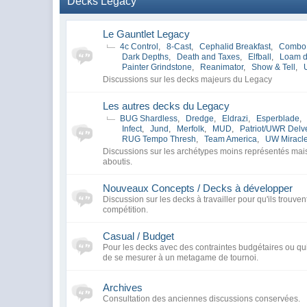
Decks Legacy
Le Gauntlet Legacy
4c Control
,
8-Cast
,
Cephalid Breakfast
,
Combo
Dark Depths
,
Death and Taxes
,
Elfball
,
Loam 
Painter Grindstone
,
Reanimator
,
Show & Tell
,
Discussions sur les decks majeurs du Legacy
Les autres decks du Legacy
BUG Shardless
,
Dredge
,
Eldrazi
,
Esperblade
,
Infect
,
Jund
,
Merfolk
,
MUD
,
Patriot/UWR Delv
RUG Tempo Thresh
,
Team America
,
UW Miracl
Discussions sur les archétypes moins représentés ma
aboutis.
Nouveaux Concepts / Decks à développer
Discussion sur les decks à travailler pour qu'ils trouven
compétition.
Casual / Budget
Pour les decks avec des contraintes budgétaires ou qui
de se mesurer à un metagame de tournoi.
Archives
Consultation des anciennes discussions conservées.