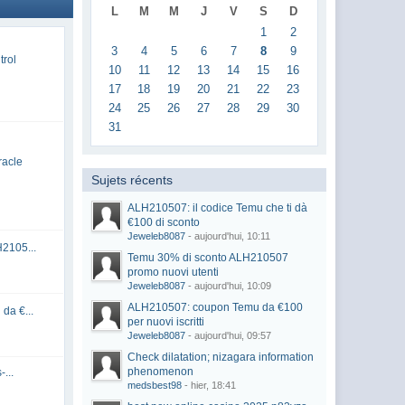
L
M
M
J
V
S
D
1
2
3
4
5
6
7
8
9
trol
10
11
12
13
14
15
16
17
18
19
20
21
22
23
24
25
26
27
28
29
30
31
racle
Sujets récents
ALH210507: il codice Temu che ti dà
€100 di sconto
Jeweleb8087
- aujourd'hui, 10:11
2105...
Temu 30% di sconto ALH210507
promo nuovi utenti
Jeweleb8087
- aujourd'hui, 10:09
ALH210507: coupon Temu da €100
da €...
per nuovi iscritti
Jeweleb8087
- aujourd'hui, 09:57
Check dilatation; nizagara information
phenomenon
...
medsbest98
- hier, 18:41