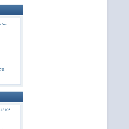
 c...
0%...
H2105...