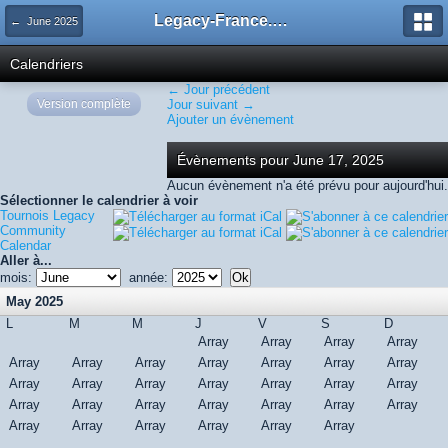
Legacy-France.org - Forum
← June 2025
Calendriers
← Jour précédent
Version complète
Jour suivant →
Ajouter un évènement
Évènements pour June 17, 2025
Aucun évènement n'a été prévu pour aujourd'hui.
Sélectionner le calendrier à voir
Tournois Legacy
Community
Calendar
Aller à...
mois:
année:
May 2025
L
M
M
J
V
S
D
Array
Array
Array
Array
Array
Array
Array
Array
Array
Array
Array
Array
Array
Array
Array
Array
Array
Array
Array
Array
Array
Array
Array
Array
Array
Array
Array
Array
Array
Array
Array