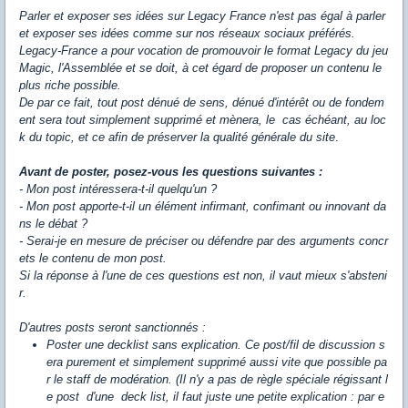
Parler et exposer ses idées sur Legacy France n'est pas égal à parler
et exposer ses idées comme sur nos réseaux sociaux préférés.
Legacy-France a pour vocation de promouvoir le format Legacy du jeu
Magic, l'Assemblée et se doit, à cet égard de proposer un contenu le
plus riche possible.
De par ce fait, tout post dénué de sens, dénué d'intérêt ou de fondem
ent sera tout simplement supprimé et mènera, le cas échéant, au loc
k du topic, et ce afin de préserver la qualité générale du site
.
Avant de poster, posez-vous les questions suivantes :
- Mon post intéressera-t-il quelqu'un ?
- Mon post apporte-t-il un élément infirmant, confimant ou innovant da
ns le débat ?
- Serai-je en mesure de préciser ou défendre par des arguments concr
ets le contenu de mon post.
Si la réponse à l'une de ces questions est non, il vaut mieux s'absteni
r.
D'autres posts seront sanctionnés :
Poster une decklist sans explication. Ce post/fil de discussion s
era purement et simplement supprimé aussi vite que possible pa
r le staff de modération. (Il n'y a pas de règle spéciale régissant l
e post d'une deck list, il faut juste
une petite explication : par e