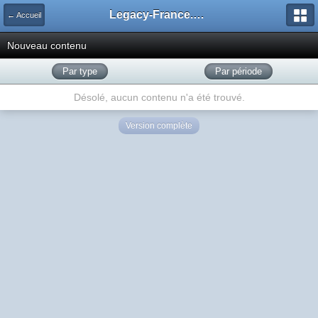
Legacy-France.org - Forum
← Accueil
Nouveau contenu
Par type
Par période
Désolé, aucun contenu n'a été trouvé.
Version complète