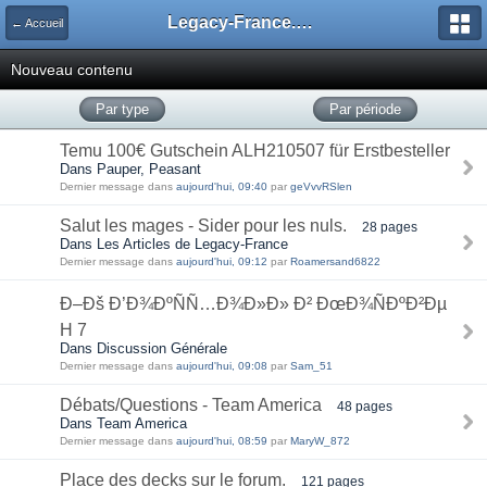
Legacy-France.org - Forum
← Accueil
Nouveau contenu
Par type
Par période
Temu 100€ Gutschein ALH210507 für Erstbesteller
Dans Pauper, Peasant
Dernier message dans
aujourd'hui, 09:40
par
geVvvRSlen
Salut les mages - Sider pour les nuls.
28 pages
Dans Les Articles de Legacy-France
Dernier message dans
aujourd'hui, 09:12
par
Roamersand6822
Ð–Ðš Ð’Ð¾ÐºÑÑ…Ð¾Ð»Ð» Ð² ÐœÐ¾ÑÐºÐ²Ðµ
H 7
Dans Discussion Générale
Dernier message dans
aujourd'hui, 09:08
par
Sam_51
Débats/Questions - Team America
48 pages
Dans Team America
Dernier message dans
aujourd'hui, 08:59
par
MaryW_872
Place des decks sur le forum.
121 pages