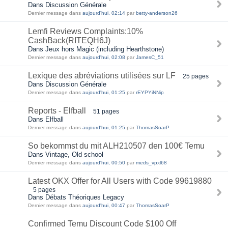
Dans Discussion Générale
Dernier message dans
aujourd'hui, 02:14
par
betty-anderson26
Lemfi Reviews Complaints:10%
CashBack(RITEQH6J)
Dans Jeux hors Magic (including Hearthstone)
Dernier message dans
aujourd'hui, 02:08
par
JamesC_51
Lexique des abréviations utilisées sur LF
25 pages
Dans Discussion Générale
Dernier message dans
aujourd'hui, 01:25
par
rEYPYiNNip
Reports - Elfball
51 pages
Dans Elfball
Dernier message dans
aujourd'hui, 01:25
par
ThomasSoarP
So bekommst du mit ALH210507 den 100€ Temu
Dans Vintage, Old school
Dernier message dans
aujourd'hui, 00:50
par
meds_vpxl68
Latest OKX Offer for All Users with Code 99619880
5 pages
Dans Débats Théoriques Legacy
Dernier message dans
aujourd'hui, 00:47
par
ThomasSoarP
Confirmed Temu Discount Code $100 Off