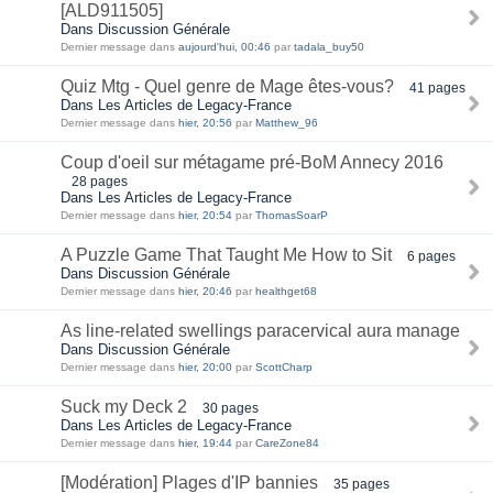
[ALD911505]
Dans Discussion Générale
Dernier message dans
aujourd'hui, 00:46
par
tadala_buy50
Quiz Mtg - Quel genre de Mage êtes-vous?
41 pages
Dans Les Articles de Legacy-France
Dernier message dans
hier, 20:56
par
Matthew_96
Coup d'oeil sur métagame pré-BoM Annecy 2016
28 pages
Dans Les Articles de Legacy-France
Dernier message dans
hier, 20:54
par
ThomasSoarP
A Puzzle Game That Taught Me How to Sit
6 pages
Dans Discussion Générale
Dernier message dans
hier, 20:46
par
healthget68
As line-related swellings paracervical aura manage
Dans Discussion Générale
Dernier message dans
hier, 20:00
par
ScottCharp
Suck my Deck 2
30 pages
Dans Les Articles de Legacy-France
Dernier message dans
hier, 19:44
par
CareZone84
[Modération] Plages d'IP bannies
35 pages