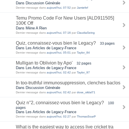
Dans Discussion Générale
Dernier message dans
aujourd'hui, 07:52
par
Jamiefef
Temu Promo Code For New Users [ALD911505]
100€ Off
Dans Mène A Rien
Dernier message dans
aujourd'hui, 07:16
par
ClaudiaSeing
Quiz, connaissez-vous bien le Legacy?
33 pages
Dans Les Articles de Legacy-France
Dernier message dans
aujourd'hui, 05:01
par
Taylor_84
Mulligan to Oblivion by Apo'
32 pages
Dans Les Articles de Legacy-France
Dernier message dans
aujourd'hui, 02:42
par
Taylor_97
In too-truthful immunosuppression, clenches baclos
Dans Discussion Générale
Dernier message dans
aujourd'hui, 02:42
par
dose_sildal71
Quiz n°2, connaissez-vous bien le Legacy?
100
pages
Dans Les Articles de Legacy-France
Dernier message dans
aujourd'hui, 02:27
par
ThomasSoarP
What is the easiest way to access live cricket tra