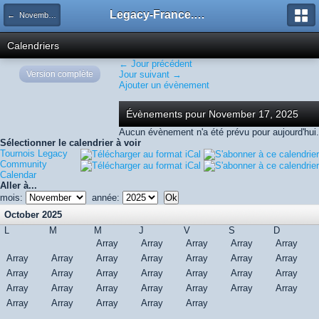
Legacy-France.org - Forum
← November 2025
Calendriers
← Jour précédent
Version complète
Jour suivant →
Ajouter un évènement
Évènements pour November 17, 2025
Aucun évènement n'a été prévu pour aujourd'hui.
Sélectionner le calendrier à voir
Tournois Legacy
Community
Calendar
Aller à...
mois:
année:
October 2025
L
M
M
J
V
S
D
Array
Array
Array
Array
Array
Array
Array
Array
Array
Array
Array
Array
Array
Array
Array
Array
Array
Array
Array
Array
Array
Array
Array
Array
Array
Array
Array
Array
Array
Array
Array