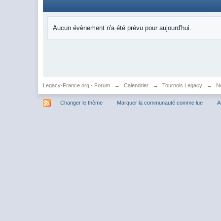
Aucun évènement n'a été prévu pour aujourd'hui.
Legacy-France.org - Forum
→
Calendrier
→
Tournois Legacy
→
N
Changer le thème
Marquer la communauté comme lue
A