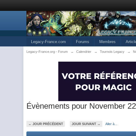
Legacy-France.com
Forums
Membres
Artic
Legacy-France.org - Forum
→
Calendrier
→
Tournois Legacy
→
N
Évènements pour November 22
← JOUR PRÉCÉDENT
JOUR SUIVANT →
Aller à...