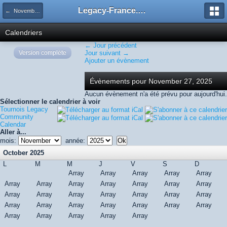
Legacy-France.org - Forum
← November 2025
Calendriers
← Jour précédent
Version complète
Jour suivant →
Ajouter un évènement
Évènements pour November 27, 2025
Aucun évènement n'a été prévu pour aujourd'hui.
Sélectionner le calendrier à voir
Tournois Legacy
Community
Calendar
Aller à...
mois:
année:
October 2025
L
M
M
J
V
S
D
Array
Array
Array
Array
Array
Array
Array
Array
Array
Array
Array
Array
Array
Array
Array
Array
Array
Array
Array
Array
Array
Array
Array
Array
Array
Array
Array
Array
Array
Array
Array