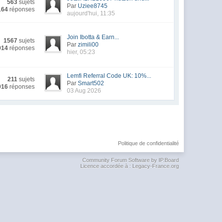
563
sujets
Par
Uziee8745
164
réponses
aujourd'hui, 11:35
Join Ibotta & Earn...
1567
sujets
Par
zimili00
914
réponses
hier, 05:23
Lemfi Referral Code UK: 10%...
211
sujets
Par
Smart502
016
réponses
03 Aug 2026
Politique de confidentialité
Community Forum Software by IP.Board
Licence accordée à : Legacy-France.org