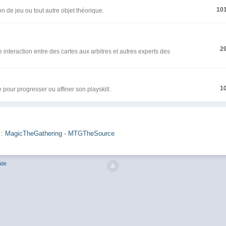
10
n de jeu ou tout autre objet théorique.
2
interaction entre des cartes aux arbitres et autres experts des
1
e pour progresser ou affiner son playskill.
 :
MagicTheGathering
-
MTGTheSource
ide