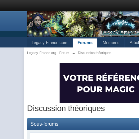
Legacy-France.com
Forums
Membres
Arti
Legacy-France.org - Forum
→
Discussion théoriques
Discussion théoriques
Sous-forums