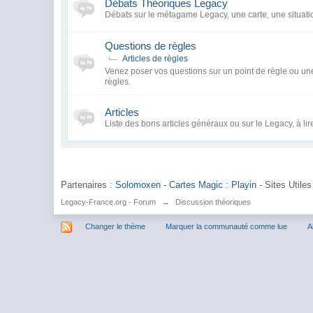
Débats Théoriques Legacy
Débats sur le métagame Legacy, une carte, une situatio
Questions de règles
Articles de règles
Venez poser vos questions sur un point de règle ou une 
règles.
Articles
Liste des bons articles généraux ou sur le Legacy, à lir
Partenaires :
Solomoxen
-
Cartes Magic : Playin
- Sites Utiles
Legacy-France.org - Forum
→
Discussion théoriques
Changer le thème
Marquer la communauté comme lue
A