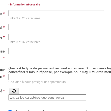
* Information nécessaire
ur
*
Entre 3 et 26 caractères
el
*
se
*
Entre 3 et 32 caractères
sse
*
Quel est le type de permanent arrivant en jeu avec X marqueurs lo
our
concaténer 5 fois la réponse, par exemple pour mtg il faudrait m
on
*
Ceci aide à nous protéger des spammeurs.
té
*