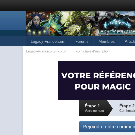
Legacy-France.com
Forums
Membres
Artic
Legacy-France.org - Forum
→
Formulaire d'inscription
Étape 1
Étape 2
Votre compte
Confirmati
Rejoindre notre commu