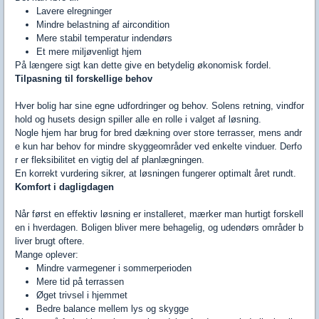
Lavere elregninger
Mindre belastning af aircondition
Mere stabil temperatur indendørs
Et mere miljøvenligt hjem
På længere sigt kan dette give en betydelig økonomisk fordel.
Tilpasning til forskellige behov
Hver bolig har sine egne udfordringer og behov. Solens retning, vindfor
hold og husets design spiller alle en rolle i valget af løsning.
Nogle hjem har brug for bred dækning over store terrasser, mens andr
e kun har behov for mindre skyggeområder ved enkelte vinduer. Derfo
r er fleksibilitet en vigtig del af planlægningen.
En korrekt vurdering sikrer, at løsningen fungerer optimalt året rundt.
Komfort i dagligdagen
Når først en effektiv løsning er installeret, mærker man hurtigt forskell
en i hverdagen. Boligen bliver mere behagelig, og udendørs områder b
liver brugt oftere.
Mange oplever:
Mindre varmegener i sommerperioden
Mere tid på terrassen
Øget trivsel i hjemmet
Bedre balance mellem lys og skygge