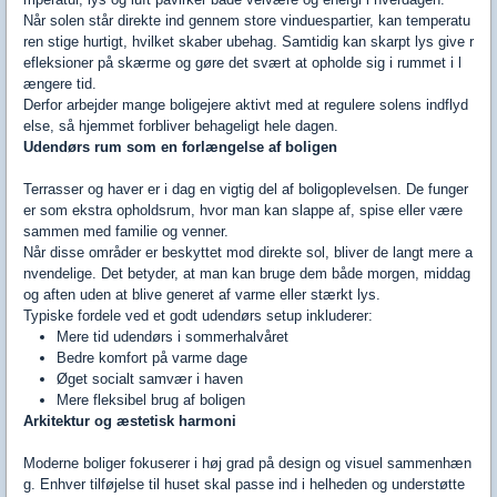
Når solen står direkte ind gennem store vinduespartier, kan temperatu
ren stige hurtigt, hvilket skaber ubehag. Samtidig kan skarpt lys give r
efleksioner på skærme og gøre det svært at opholde sig i rummet i l
ængere tid.
Derfor arbejder mange boligejere aktivt med at regulere solens indflyd
else, så hjemmet forbliver behageligt hele dagen.
Udendørs rum som en forlængelse af boligen
Terrasser og haver er i dag en vigtig del af boligoplevelsen. De funger
er som ekstra opholdsrum, hvor man kan slappe af, spise eller være
sammen med familie og venner.
Når disse områder er beskyttet mod direkte sol, bliver de langt mere a
nvendelige. Det betyder, at man kan bruge dem både morgen, middag
og aften uden at blive generet af varme eller stærkt lys.
Typiske fordele ved et godt udendørs setup inkluderer:
Mere tid udendørs i sommerhalvåret
Bedre komfort på varme dage
Øget socialt samvær i haven
Mere fleksibel brug af boligen
Arkitektur og æstetisk harmoni
Moderne boliger fokuserer i høj grad på design og visuel sammenhæn
g. Enhver tilføjelse til huset skal passe ind i helheden og understøtte