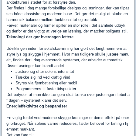
arkitekturen i stedet for at forstyrre den.
Der findes i dag mange forskellige designs og løsninger, der kan tilpas
ses både klassiske og moderne huse. Det gør det muligt at skabe en
harmonisk balance mellem funktionalitet og æstetik.
Farver, materialer og former spiller en stor rolle i det samlede udtryk,
og derfor er det vigtigt at vælge en løsning, der matcher boligens stil.
Teknologi der gør hverdagen lettere
Udviklingen inden for solafskærmning har gjort det langt nemmere at
styre lys og skygge i hjemmet. Hvor man tidligere skulle justere manu
elt, findes der i dag avancerede systemer, der arbejder automatisk.
Disse løsninger kan blandt andet:
Justere sig efter solens intensitet
Trække sig ind ved kraftig vind
Styres via fjernbetjening eller mobil
Programmeres til faste tidspunkter
Det betyder, at man ikke længere skal tænke over justeringer i løbet a
f dagen – systemet klarer det selv.
Energieffektivitet og besparelser
En vigtig fordel ved moderne skygge-løsninger er deres effekt på ener
giforbruget. Når solens varme reduceres, falder behovet for køling i hj
emmet markant.
Det kan føre til: