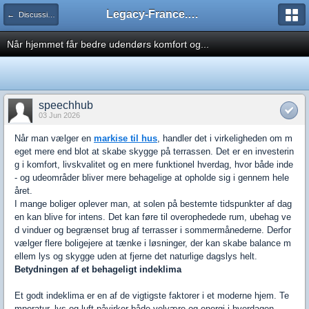
Legacy-France.org - Forum
← Discussion Générale
Når hjemmet får bedre udendørs komfort og...
speechhub
03 Jun 2026
Når man vælger en
markise til hus
, handler det i virkeligheden om m
eget mere end blot at skabe skygge på terrassen. Det er en investerin
g i komfort, livskvalitet og en mere funktionel hverdag, hvor både inde
- og udeområder bliver mere behagelige at opholde sig i gennem hele
året.
I mange boliger oplever man, at solen på bestemte tidspunkter af dag
en kan blive for intens. Det kan føre til overophedede rum, ubehag ve
d vinduer og begrænset brug af terrasser i sommermånederne. Derfor
vælger flere boligejere at tænke i løsninger, der kan skabe balance m
ellem lys og skygge uden at fjerne det naturlige dagslys helt.
Betydningen af et behageligt indeklima
Et godt indeklima er en af de vigtigste faktorer i et moderne hjem. Te
mperatur, lys og luft påvirker både velvære og energi i hverdagen.