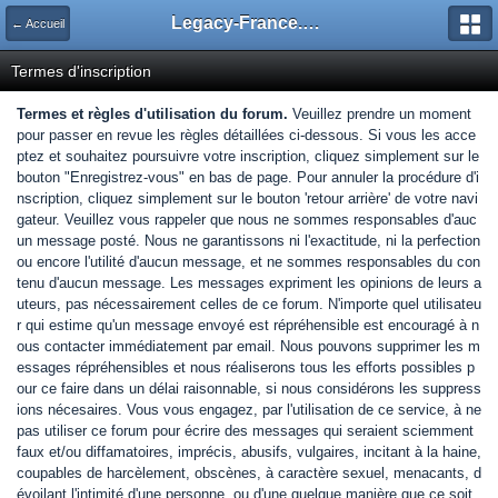
Legacy-France.org - Forum
← Accueil
Termes d'inscription
Termes et règles d'utilisation du forum.
Veuillez prendre un moment
pour passer en revue les règles détaillées ci-dessous. Si vous les acce
ptez et souhaitez poursuivre votre inscription, cliquez simplement sur le
bouton "Enregistrez-vous" en bas de page. Pour annuler la procédure d'i
nscription, cliquez simplement sur le bouton 'retour arrière' de votre navi
gateur. Veuillez vous rappeler que nous ne sommes responsables d'auc
un message posté. Nous ne garantissons ni l'exactitude, ni la perfection
ou encore l'utilité d'aucun message, et ne sommes responsables du con
tenu d'aucun message. Les messages expriment les opinions de leurs a
uteurs, pas nécessairement celles de ce forum. N'importe quel utilisateu
r qui estime qu'un message envoyé est répréhensible est encouragé à n
ous contacter immédiatement par email. Nous pouvons supprimer les m
essages répréhensibles et nous réaliserons tous les efforts possibles p
our ce faire dans un délai raisonnable, si nous considérons les suppress
ions nécesaires. Vous vous engagez, par l'utilisation de ce service, à ne
pas utiliser ce forum pour écrire des messages qui seraient sciemment
faux et/ou diffamatoires, imprécis, abusifs, vulgaires, incitant à la haine,
coupables de harcèlement, obscènes, à caractère sexuel, menacants, d
évoilant l'intimité d'une personne, ou d'une quelque manière que ce soit