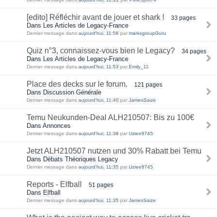
[edito] Réfléchir avant de jouer et shark !
33 pages
Dans Les Articles de Legacy-France
Dernier message dans
aujourd'hui, 11:56
par
marksgroupGuru
Quiz n°3, connaissez-vous bien le Legacy?
34 pages
Dans Les Articles de Legacy-France
Dernier message dans
aujourd'hui, 11:53
par
Emily_11
Place des decks sur le forum.
121 pages
Dans Discussion Générale
Dernier message dans
aujourd'hui, 11:40
par
JamesSaize
Temu Neukunden-Deal ALH210507: Bis zu 100€
Dans Annonces
Dernier message dans
aujourd'hui, 11:36
par
Uziee8745
Jetzt ALH210507 nutzen und 30% Rabatt bei Temu
Dans Débats Théoriques Legacy
Dernier message dans
aujourd'hui, 11:35
par
Uziee8745
Reports - Elfball
51 pages
Dans Elfball
Dernier message dans
aujourd'hui, 11:35
par
JamesSaize