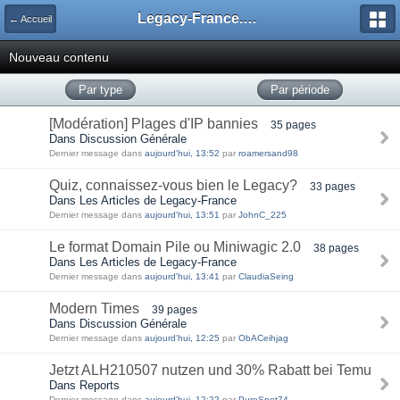
Legacy-France.org - Forum
← Accueil
Nouveau contenu
Par type
Par période
[Modération] Plages d'IP bannies
35 pages
Dans Discussion Générale
Dernier message dans
aujourd'hui, 13:52
par
roamersand98
Quiz, connaissez-vous bien le Legacy?
33 pages
Dans Les Articles de Legacy-France
Dernier message dans
aujourd'hui, 13:51
par
JohnC_225
Le format Domain Pile ou Miniwagic 2.0
38 pages
Dans Les Articles de Legacy-France
Dernier message dans
aujourd'hui, 13:41
par
ClaudiaSeing
Modern Times
39 pages
Dans Discussion Générale
Dernier message dans
aujourd'hui, 12:25
par
ObACeihjag
Jetzt ALH210507 nutzen und 30% Rabatt bei Temu
Dans Reports
Dernier message dans
aujourd'hui, 12:22
par
PureSpot74