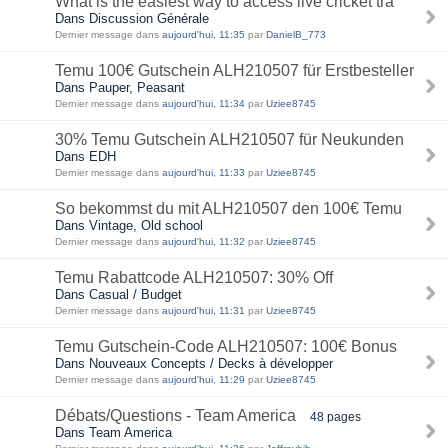
What is the easiest way to access live cricket tra
Dans Discussion Générale
Dernier message dans
aujourd'hui, 11:35
par
DanielB_773
Temu 100€ Gutschein ALH210507 für Erstbesteller
Dans Pauper, Peasant
Dernier message dans
aujourd'hui, 11:34
par
Uziee8745
30% Temu Gutschein ALH210507 für Neukunden
Dans EDH
Dernier message dans
aujourd'hui, 11:33
par
Uziee8745
So bekommst du mit ALH210507 den 100€ Temu
Dans Vintage, Old school
Dernier message dans
aujourd'hui, 11:32
par
Uziee8745
Temu Rabattcode ALH210507: 30% Off
Dans Casual / Budget
Dernier message dans
aujourd'hui, 11:31
par
Uziee8745
Temu Gutschein-Code ALH210507: 100€ Bonus
Dans Nouveaux Concepts / Decks à développer
Dernier message dans
aujourd'hui, 11:29
par
Uziee8745
Débats/Questions - Team America
48 pages
Dans Team America