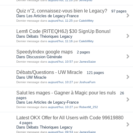
Dernier message dans
aujourd'hui, 11:26
par
Jeffreyhib
Quiz n°2, connaissez-vous bien le Legacy?
97 pages
Dans Les Articles de Legacy-France
Dernier message dans
aujourd'hui, 11:25
par
CalebWirty
Lemfi Code (RITEQH6J) $30 SignUp Bonus!
Dans Débats Théoriques Legacy
Dernier message dans
aujourd'hui, 11:16
par
CalebWirty
SpeedyIndex google maps
2 pages
Dans Discussion Générale
Dernier message dans
aujourd'hui, 10:57
par
JamesSaize
Débats/Questions - UW Miracle
121 pages
Dans UW Miracle
Dernier message dans
aujourd'hui, 10:27
par
JoshuaFum
Salut les mages - Gagner à Magic pour les nuls
26
pages
Dans Les Articles de Legacy-France
Dernier message dans
aujourd'hui, 10:27
par
RobertM_252
Latest OKX Offer for All Users with Code 99619880
4 pages
Dans Débats Théoriques Legacy
Dernier message dans
aujourd'hui, 09:53
par
JamesSaize