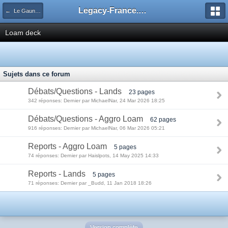
Legacy-France.org - Forum
← Le Gauntlet Legacy
Loam deck
Sujets dans ce forum
Débats/Questions - Lands
23 pages
342 réponses: Dernier par MichaelNar, 24 Mar 2026 18:25
Débats/Questions - Aggro Loam
62 pages
916 réponses: Dernier par MichaelNar, 06 Mar 2026 05:21
Reports - Aggro Loam
5 pages
74 réponses: Dernier par Haislpots, 14 May 2025 14:33
Reports - Lands
5 pages
71 réponses: Dernier par _Budd, 11 Jan 2018 18:26
Version complète