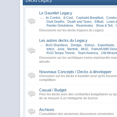
Decks Legacy
Le Gauntlet Legacy
4c Control
,
8-Cast
,
Cephalid Breakfast
,
Combo
Dark Depths
,
Death and Taxes
,
Elfball
,
Loam 
Painter Grindstone
,
Reanimator
,
Show & Tell
,
Discussions sur les decks majeurs du Legacy
Les autres decks du Legacy
BUG Shardless
,
Dredge
,
Eldrazi
,
Esperblade
,
Infect
,
Jund
,
Merfolk
,
MUD
,
Patriot/UWR Delv
RUG Tempo Thresh
,
Team America
,
UW Miracl
Discussions sur les archétypes moins représentés ma
aboutis.
Nouveaux Concepts / Decks à développer
Discussion sur les decks à travailler pour qu'ils trouven
compétition.
Casual / Budget
Pour les decks avec des contraintes budgétaires ou qui
de se mesurer à un metagame de tournoi.
Archives
Consultation des anciennes discussions conservées.