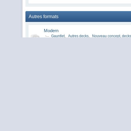
Autres formats
Modern
Gauntlet
,
Autres decks
,
Nouveau concept, decks
Débats Théoriques Modern
Discussions sur le Modern, son métagame, decks compé
Vintage, Old school
Discussions sur le Vintage et le Old-school, leur métag
EDH
Discussions sur l'EDH, son métagame, decks compétiti
Pauper, Peasant
Discussions sur le Pauper et le Peasant, leur métagame
Archives
Consultation des anciennes discussions conservées.