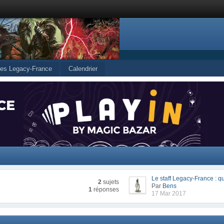
cles Legacy-France
Calendrier
Le staff Legacy-France : qu
2
sujets
Par
Bens
1
réponses
17 Mar 2017