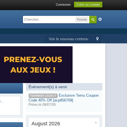
Connexion
Créer un compte
Forums
Voir le nouveau contenu
Évènement(s) à venir
Exclusive Temu Coupon
TOURNOIS LEGACY
Code 40% Off [acp856709]
...
Prévu le 08/07/26
August 2026
×