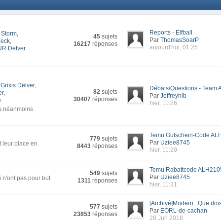
Reports - Elfball
 Storm
,
45
sujets
Par
ThomasSoarP
deck
,
16217
réponses
aujourd'hui, 01:25
UR Delver
Grixis Delver
,
Débats/Questions - Team A
82
sujets
er
,
Par
Jeffreyhib
30407
réponses
e
hier, 11:26
is néanmoins
Temu Gutschein-Code ALH
779
sujets
Par
Uziee8745
t leur place en
8443
réponses
hier, 11:29
Temu Rabattcode ALH2105
549
sujets
Par
Uziee8745
 n'ont pas pour but
1311
réponses
hier, 11:31
[Archivé]Modern : Que dois-
577
sujets
Par
EORL-de-cachan
23853
réponses
20 Jun 2018