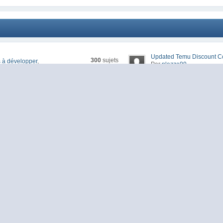
Updated Temu Discount Co
300
sujets
 à développer
,
Par
plazza99
2847
réponses
hier, 09:21
titifs ou non
So bekommst du mit ALH21
479
sujets
Par
meds_vpxl68
545
réponses
ame, etc.
aujourd'hui, 00:50
30% Temu Gutschein ALH2
302
sujets
Par
Uziee8745
459
réponses
fs ou non
hier, 11:33
Temu 100€ Gutschein ALH
234
sujets
Par
214area53
367
réponses
, etc.
hier, 20:16
[Archivé]Débats/Questions -
2
sujets
Par
alone
5
réponses
30 Sep 2014