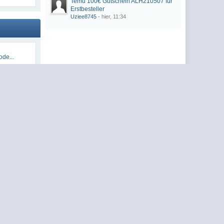
Temu 100€ Gutschein ALH210507 für
Erstbesteller
Uziee8745
- hier, 11:34
de...
050...
1050...
2105...
...