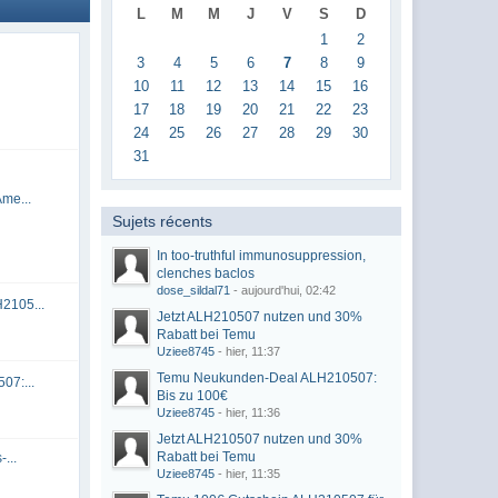
L
M
M
J
V
S
D
1
2
3
4
5
6
7
8
9
10
11
12
13
14
15
16
17
18
19
20
21
22
23
24
25
26
27
28
29
30
31
me...
Sujets récents
In too-truthful immunosuppression,
clenches baclos
dose_sildal71
- aujourd'hui, 02:42
2105...
Jetzt ALH210507 nutzen und 30%
Rabatt bei Temu
Uziee8745
- hier, 11:37
Temu Neukunden-Deal ALH210507:
07:...
Bis zu 100€
Uziee8745
- hier, 11:36
Jetzt ALH210507 nutzen und 30%
Rabatt bei Temu
...
Uziee8745
- hier, 11:35